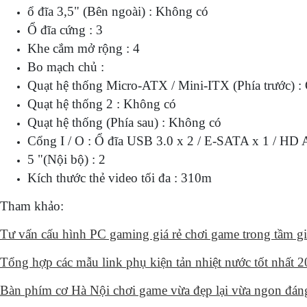
ổ đĩa 3,5" (Bên ngoài) : Không có
Ổ đĩa cứng : 3
Khe cắm mở rộng : 4
Bo mạch chủ :
Quạt hệ thống Micro-ATX / Mini-ITX (Phía trước) 
Quạt hệ thống 2 : Không có
Quạt hệ thống (Phía sau) : Không có
Cổng I / O : Ổ đĩa USB 3.0 x 2 / E-SATA x 1 / HD 
5 "(Nội bộ) : 2
Kích thước thẻ video tối đa : 310m
Tham khảo:
Tư vấn cấu hình PC gaming giá rẻ chơi game trong tầm gi
Tổng hợp các mẫu link phụ kiện tản nhiệt nước tốt nhất 
Bàn phím cơ Hà Nội chơi game vừa đẹp lại vừa ngon đán