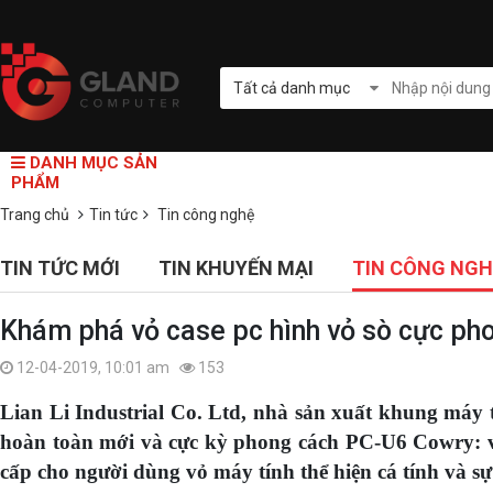
Tất cả danh mục
DANH MỤC SẢN
PHẨM
Trang chủ
Tin tức
Tin công nghệ
TIN TỨC MỚI
TIN KHUYẾN MẠI
TIN CÔNG NGH
Khám phá vỏ case pc hình vỏ sò cực p
12-04-2019, 10:01 am
153
Lian Li Industrial Co. Ltd, nhà sản xuất khung má
hoàn toàn mới và cực kỳ phong cách PC-U6 Cowry: v
cấp cho người dùng vỏ máy tính thể hiện cá tính và s