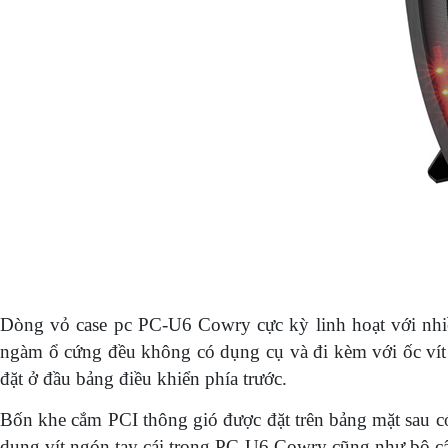
Dòng vỏ case pc PC-U6 Cowry cực kỳ linh hoạt với nhiề
ngàm ổ cứng đều không có dụng cụ và đi kèm với ốc vít
đặt ở đầu bảng điều khiển phía trước.
Bốn khe cắm PCI thông gió được đặt trên bảng mặt sau 
dụng vít ngón tay cái trong PC-U6 Cowry cũng như bộ cấ