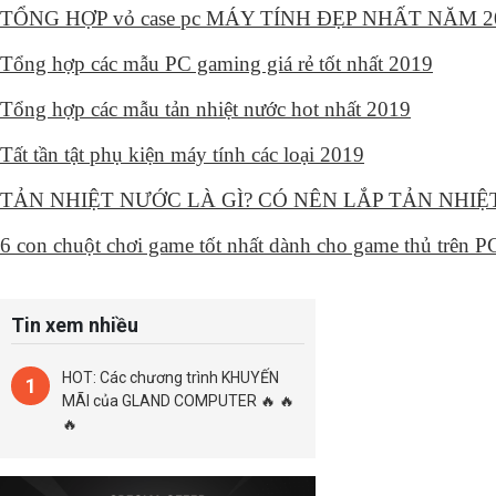
TỔNG HỢP vỏ case pc MÁY TÍNH ĐẸP NHẤT NĂM 20
Tổng hợp các mẫu PC gaming giá rẻ tốt nhất 2019
Tổng hợp các mẫu tản nhiệt nước hot nhất 2019
Tất tần tật phụ kiện máy tính các loại 2019
TẢN NHIỆT NƯỚC LÀ GÌ? CÓ NÊN LẮP TẢN NHI
6 con chuột chơi game tốt nhất dành cho game thủ trên 
Tin xem nhiều
HOT: Các chương trình KHUYẾN
1
MÃI của GLAND COMPUTER 🔥 🔥
🔥