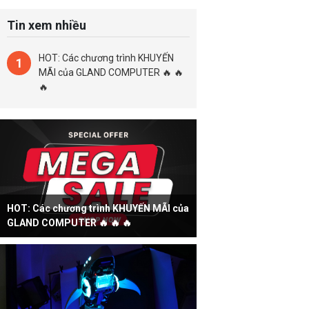
Tin xem nhiều
HOT: Các chương trình KHUYẾN
1
MÃI của GLAND COMPUTER 🔥 🔥
🔥
HOT: Các chương trình KHUYẾN MÃI của
GLAND COMPUTER 🔥 🔥 🔥