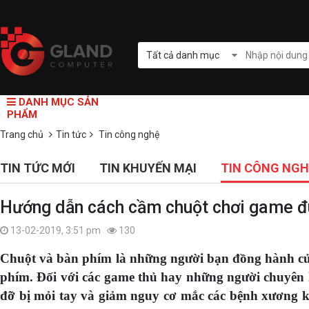
Tất cả danh mục
DANH MỤC SẢN
PHẨM
Trang chủ
Tin tức
Tin công nghệ
TIN TỨC MỚI
TIN KHUYẾN MẠI
TIN CÔNG NGH
Hướng dẫn cách cầm chuột chơi game đú
13-02-2019, 3:51 pm
130
Chuột và bàn phím là những người bạn đồng hành của 
phím. Đối với các game thủ hay những người chuyên l
đỡ bị mỏi tay và giảm nguy cơ mắc các bệnh xương kh