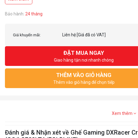
Ngả lưng 90 – 135 độ
Chân nhôm to bản rất chắc chắn, chịu tải trọng tốt
Gối cổ tích hợp sẵn theo ghế, có thể tùy chỉnh lên xuống phù hợp với từng 
Bảo hành:
24 tháng
*Lưu ý: Đệm ngồi và tựa lưng có thể tháo rời được. Phụ kiện module đi kè
Liên hệ
[Giá đã có VAT]
Giá khuyến mãi:
ĐẶT MUA NGAY
Giao hàng tận nơi nhanh chóng
THÊM VÀO GIỎ HÀNG
Thêm vào giỏ hàng để chọn tiếp
Xem thêm
Đánh giá & Nhận xét về Ghế Gaming DXRacer Cra