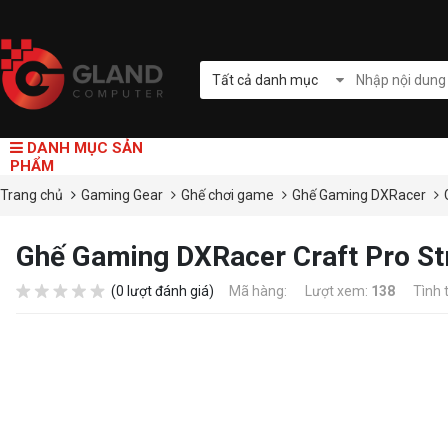
Tất cả danh mục
DANH MỤC SẢN
PHẨM
Trang chủ
Gaming Gear
Ghế chơi game
Ghế Gaming DXRacer
Ghế Gaming DXRacer Craft Pro S
(0 lượt đánh giá)
Mã hàng:
Lượt xem:
138
Tình 