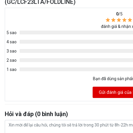
(GC/LCF23LTA/FOLDLINE)
0
/5
đánh giá & nhận 
5 sao
4 sao
3 sao
2 sao
1 sao
Bạn đã dùng sản ph
Gửi đánh giá của
Hỏi và đáp (0 bình luận)