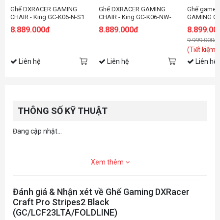
Ghế DXRACER GAMING
Ghế DXRACER GAMING
Ghế game 
CHAIR - King GC-K06-N-S1
CHAIR - King GC-K06-NW-
GAMING CHA
(OH/KS06/N)
S1 (OH/KS06/NW)
Microfiber 
8.889.000đ
8.889.000đ
8.899.00
XL (GC/XL
9.999.000đ
(Tiết kiệm:
Liên hệ
Liên hệ
Liên hệ
THÔNG SỐ KỸ THUẬT
Đang cập nhật...
Xem thêm
Đánh giá & Nhận xét về Ghế Gaming DXRacer
Craft Pro Stripes2 Black
(GC/LCF23LTA/FOLDLINE)