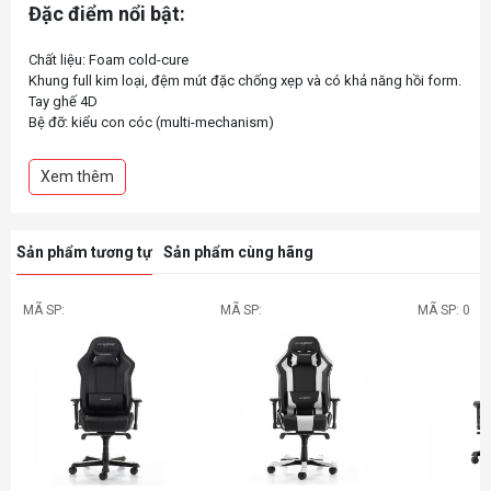
Đặc điểm nổi bật:
Chất liệu: Foam cold-cure
Khung full kim loại, đệm mút đặc chống xẹp và có khả năng hồi form.
Tay ghế 4D
Bệ đỡ: kiểu con cóc (multi-mechanism)
Trục thủy lực Class 4
Ngả lưng 90 – 135 độ
Xem thêm
Chân nhôm to bản rất chắc chắn, chịu tải trọng tốt
Gối cổ tích hợp sẵn theo ghế, có thể tùy chỉnh lên xuống phù hợp với
từng khách hàng
*Lưu ý: Đệm ngồi và tựa lưng có thể tháo rời được. Phụ kiện module
Sản phẩm tương tự
Sản phẩm cùng hãng
MÃ SP:
MÃ SP:
MÃ SP: 0