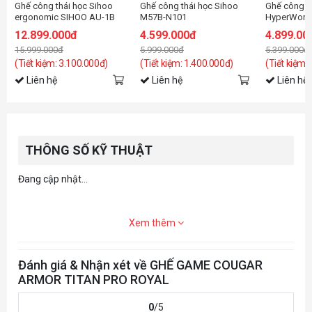
Ghế công thái học Sihoo
Ghế công thái học Sihoo
Ghế công t
ergonomic SIHOO AU-1B
M57B-N101
HyperWork 
(S300) Black
12.899.000đ
4.599.000đ
4.899.00
15.999.000đ
5.999.000đ
5.399.000đ
(Tiết kiệm: 3.100.000đ)
(Tiết kiệm: 1.400.000đ)
(Tiết kiệm:
Liên hệ
Liên hệ
Liên hệ
THÔNG SỐ KỸ THUẬT
Đang cập nhật...
Xem thêm
Đánh giá & Nhận xét về GHẾ GAME COUGAR
ARMOR TITAN PRO ROYAL
0
/5