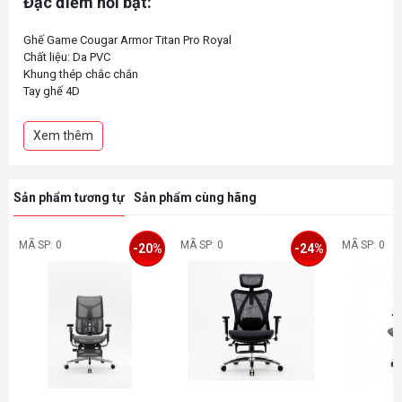
Đặc điểm nổi bật:
Ghế Game Cougar Armor Titan Pro Royal
Chất liệu: Da PVC
Khung thép chắc chắn
Tay ghế 4D
Góc ngả 170 độ
Đệm ngồi thiết kế với đệm bọt mật độ cao
Xem thêm
Đệm lưng và cổ được làm bằng đệm Memory Foam
Trụ thuỷ lực Class 4 / Bệ đỡ con cóc giúp ghế có thể nghiêng thêm
13 độ
Sản phẩm tương tự
Sản phẩm cùng hãng
MÃ SP: 0
MÃ SP: 0
MÃ SP: 0
-20%
-24%