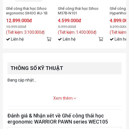
Ghế công thái học Sihoo
Ghế công thái học Sihoo
Ghế công t
ergonomic SIHOO AU-1B
M57B-N101
HyperWork 
(S300) Black
12.899.000đ
4.599.000đ
4.899.00
15.999.000đ
5.999.000đ
5.399.000đ
(Tiết kiệm: 3.100.000đ)
(Tiết kiệm: 1.400.000đ)
(Tiết kiệm:
Liên hệ
Liên hệ
Liên hệ
THÔNG SỐ KỸ THUẬT
Đang cập nhật...
Xem thêm
Đánh giá & Nhận xét về Ghế công thái học
ergonomic WARRIOR PAWN series WEC105