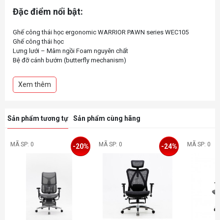
Đặc điểm nổi bật:
Ghế công thái học ergonomic WARRIOR PAWN series WEC105
Ghế công thái học
Lưng lưới – Mâm ngồi Foam nguyên chất
Bệ đỡ cánh bướm (butterfly mechanism)
Tựa đầu 2D, Kê tay tùy chỉnh
Trục thủy lực Class 4 bền bỉ
Xem thêm
Lưng ghế tùy chỉnh công thái học
Chân kim loại thiết kế chịu lực
Tải trọng tối đa 100kg
Chiều cao tối đa 180cm
Sản phẩm tương tự
Sản phẩm cùng hãng
MÃ SP: 0
MÃ SP: 0
MÃ SP: 0
-20%
-24%