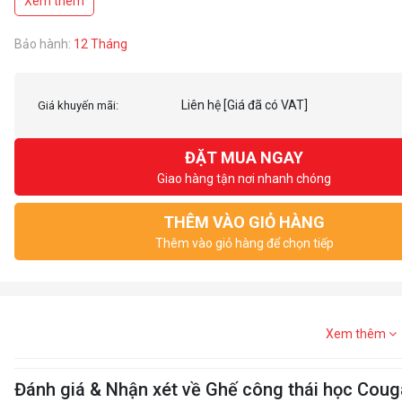
Xem thêm
The build-up of heat and humidity from the body can be a sticky dilemma. A
Bảo hành:
12 Tháng
breathable mesh design allows air, body heat and water vapor to pass thro
and backrest to keep you fresh, cool and dry. Experience the most comfor
Liên hệ
[Giá đã có VAT]
Giá khuyến mãi:
ĐẶT MUA NGAY
Giao hàng tận nơi nhanh chóng
THÊM VÀO GIỎ HÀNG
Thêm vào giỏ hàng để chọn tiếp
Xem thêm
Đánh giá & Nhận xét về Ghế công thái học Coug