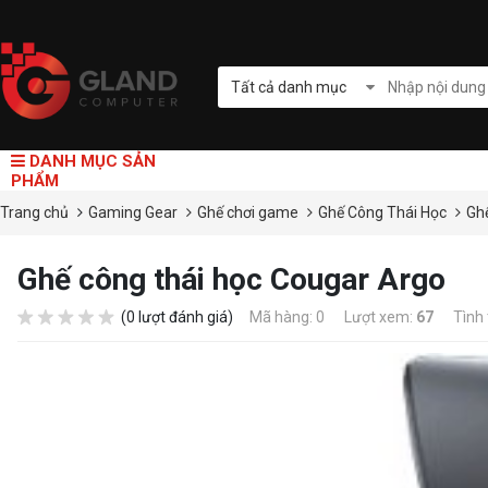
Tất cả danh mục
DANH MỤC SẢN
PHẨM
Trang chủ
Gaming Gear
Ghế chơi game
Ghế Công Thái Học
Gh
Ghế công thái học Cougar Argo
(0 lượt đánh giá)
Mã hàng: 0
Lượt xem:
67
Tình 