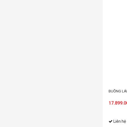
IẢ LẬP ART COCKPIT ELITE 40160 F1 RACING SIMULATOR AD13
BUỒNG LÁI
17.899.
Liên hệ