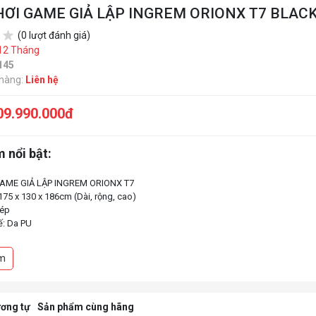
HƠI GAME GIẢ LẬP INGREM ORIONX T7 BLAC
(0 lượt đánh giá)
12 Tháng
145
 hàng:
Liên hệ
09.990.000đ
 nổi bật:
AME GIẢ LẬP INGREM ORIONX T7
175 x 130 x 186cm (Dài, rộng, cao)
hép
ế: Da PU
gonomic độc đáo
àn hình với kích thước tối đa 49 inch
m
gả không trọng lực
ơng tự
Sản phẩm cùng hãng