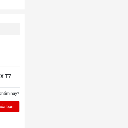
NX T7
 phẩm này?
của bạn