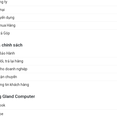
ng ty
nại
uyển dụng
mua Hàng
rả Góp
& chính sách
 Bảo Hành
i, trả lại hàng
cho doanh nghiệp
vận chuyển
ng tin khách hàng
g Gland Computer
ook
be