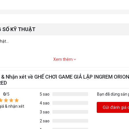
 SỐ KỸ THUẬT
ật...
Xem thêm
á & Nhận xét về GHẾ CHƠI GAME GIẢ LẬP INGREM ORIO
RED
0
/5
5 sao
Bạn đã dùng sản
4 sao
iá & nhận xét
Gửi đánh giá 
3 sao
2 sao