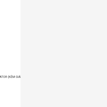
Liên hệ
ATOR (KÈM GIÁ TREO MÀN HÌNH)