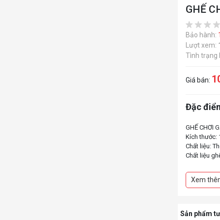
GHẾ C
Bảo hành:
Lượt xem:
Tình trạng
1
Giá bán:
Đặc điểm
GHẾ CHƠI G
Kích thước: 
Chất liệu: T
Chất liệu gh
Thiết kế Er
Hỗ trợ lắp m
Xem thê
Tính năng n
Sản phẩm tư