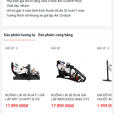
Phụ kiện giá đỡ vô lăng chia 3 màn Art CockPit PK02
Chất liệu: Nhôm
Hỗ trợ gắn 3 màn hình kích thước tối đa 32 inch/1 màn
Sản phẩm tương tự
Sản phẩm cùng hãng
MÃ SP: 0
MÃ SP:
MÃ SP: 0
BUỒNG LÁI XE ĐUA F1 GIẢ
BUỒNG LÁI XE ĐUA GIẢ
GIÁ ĐỠ KÊ 
LẬP ART COCKPIT ELITE
LẬP MERCEDES-AMG GT3
CHUỘT ART
40160 F1 RACING
ART COCKPIT PRO GT1
17.899.000đ
17.899.000đ
1.999.00
SIMULATOR AD13
RACING SIMULATOR (KÈM
GIÁ TREO MÀN HÌNH)