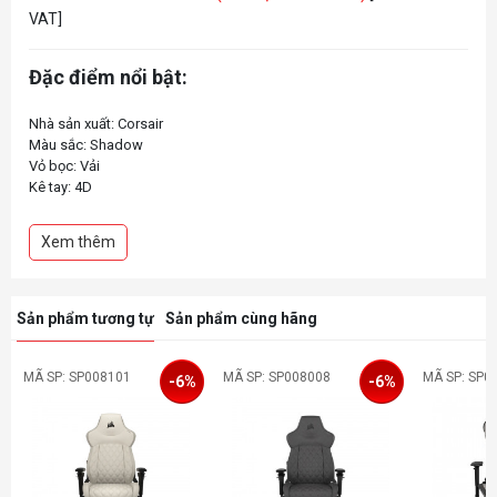
VAT]
Đặc điểm nổi bật:
Nhà sản xuất: Corsair
Màu sắc: Shadow
Vỏ bọc: Vải
Kê tay: 4D
Tổng chiều cao: 132cm
Chiều cao tựa lưng: 80cm
Xem thêm
Chiều rộng tựa lưng: 54-58 cm
Chiều cao đề xuất: 188cm
Sản phẩm tương tự
Sản phẩm cùng hãng
MÃ SP: SP008101
MÃ SP: SP008008
MÃ SP: SP0
-6%
-6%