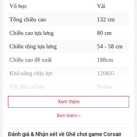
Vỏ bọc
Vải
Tổng chiều cao
132 cm
Chiều cao tựa lưng
80 cm
Chiều rộng tựa lưng
54 - 58 cm
Chiều cao đề xuất
188cm
Khả năng chịu lực
120KG
Vật liệu cơ bản
Nylon
Chất liệu khung ghế
Thép
Xem thêm
Góc nghiêng có thể điều chỉnh
90° - 160°
Xem thêm
Loại tay vịn
4D
Đánh giá & Nhận xét về Ghế chơi game Corsair