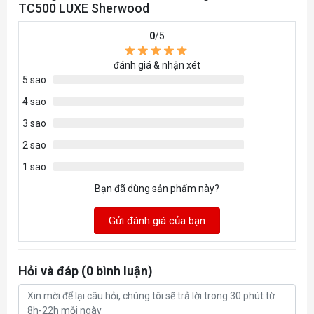
TC500 LUXE Sherwood
Gas Lift
Có
0
/5
đánh giá & nhận xét
5 sao
4 sao
3 sao
2 sao
1 sao
Bạn đã dùng sản phẩm này?
Gửi đánh giá của bạn
Hỏi và đáp (0 bình luận)