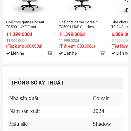
Ghế chơi game Corsair
Ghế chơi game Corsair
Ghế chơi 
TC500 LUXE Frost
TC500 LUXE Shadow
T3 RUSH Ga
Gray/Charc
11.399.000đ
11.399.000đ
6.889.00
11.999.000đ
11.999.000đ
7.499.000đ
(Tiết kiệm: 600.000đ)
(Tiết kiệm: 600.000đ)
(Tiết kiệm:
Liên hệ
Liên hệ
Liên hệ
THÔNG SỐ KỸ THUẬT
Nhà sản xuất
Corsair
Năm sản xuất
2024
Màu sắc
Shadow