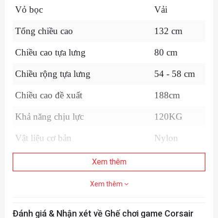
Vỏ bọc
Vải
Tổng chiều cao
132 cm
Chiều cao tựa lưng
80 cm
Chiều rộng tựa lưng
54 - 58 cm
Chiều cao đề xuất
188cm
Khả năng chịu lực
120KG
Vật liệu cơ bản
Nylon
Chất liệu khung ghế
Thép
Xem thêm
Góc nghiêng có thể điều chỉnh
90° - 160°
Xem thêm
Loại tay vịn
4D
Đánh giá & Nhận xét về Ghế chơi game Corsair