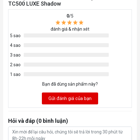
TC500 LUXE Shadow
Gas Lift
Có
0
/5
đánh giá & nhận xét
5 sao
4 sao
3 sao
2 sao
1 sao
Bạn đã dùng sản phẩm này?
Gửi đánh giá của bạn
Hỏi và đáp (0 bình luận)