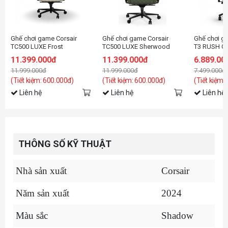
Ghế chơi game Corsair
Ghế chơi game Corsair
Ghế chơi 
TC500 LUXE Frost
TC500 LUXE Sherwood
T3 RUSH Ga
Gray/Charc
11.399.000đ
11.399.000đ
6.889.00
11.999.000đ
11.999.000đ
7.499.000đ
(Tiết kiệm: 600.000đ)
(Tiết kiệm: 600.000đ)
(Tiết kiệm:
Liên hệ
Liên hệ
Liên hệ
THÔNG SỐ KỸ THUẬT
Nhà sản xuất
Corsair
Năm sản xuất
2024
Màu sắc
Shadow