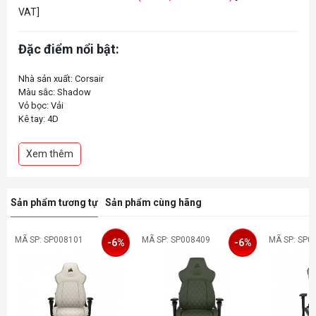
VAT]
Đặc điểm nổi bật:
Nhà sản xuất: Corsair
Màu sắc: Shadow
Vỏ bọc: Vải
Kê tay: 4D
Tổng chiều cao: 132cm
Chiều cao tựa lưng: 80cm
Xem thêm
Chiều rộng tựa lưng: 54-58 cm
Chiều cao đề xuất: 188cm
Sản phẩm tương tự
Sản phẩm cùng hãng
MÃ SP: SP008101
MÃ SP: SP008409
MÃ SP: SP0
-6%
-6%