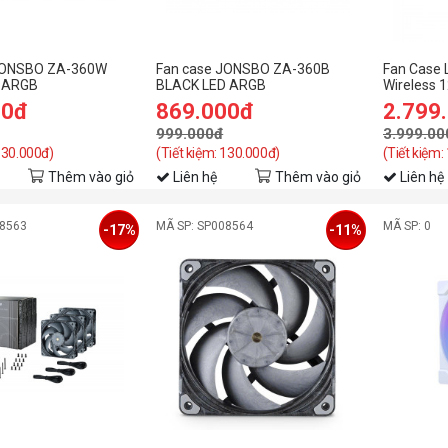
JONSBO ZA-360W
Fan case JONSBO ZA-360B
Fan Case L
 ARGB
BLACK LED ARGB
Wireless 1
00đ
869.000đ
2.799
999.000đ
3.999.00
 130.000đ)
(Tiết kiệm: 130.000đ)
(Tiết kiệm:
Thêm vào giỏ
Liên hệ
Thêm vào giỏ
Liên hệ
08563
MÃ SP: SP008564
MÃ SP: 0
-17%
-11%