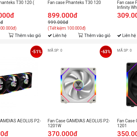
hanteks T30 120 (
Fan case Phanteks T30 120
Fan case 
Infinity Wh
.000đ
899.000đ
309.0
0đ
999.000đ
 500.000đ)
(Tiết kiệm: 100.000đ)
Thêm vào giỏ
Liên hệ
Thêm vào giỏ
Liên hệ
MÃ SP: 0
MÃ SP: 0
-51%
-63%
GAMDIAS AEOLUS P2-
Fan Case GAMDIAS AEOLUS P2-
Fan Case
1201W
1201
00đ
370.000đ
350.0