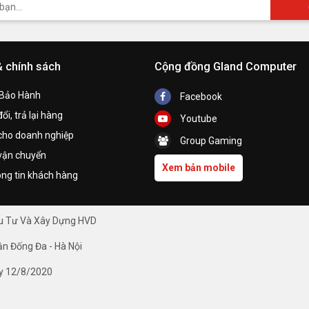
& chính sách
Cộng đồng Gland Computer
 Bảo Hành
Facebook
ổi, trả lại hàng
Youtube
cho doanh nghiệp
Group Gaming
vận chuyển
Xem bản mobile
ng tin khách hàng
ầu Tư Và Xây Dựng HVD
ận Đống Đa - Hà Nội
y 12/8/2020