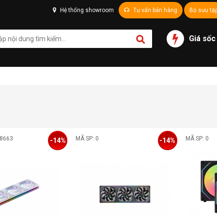
Hệ thống showroom
Tư vấn bán hàng
Bộ sưu tậ
Giá sốc
08663
MÃ SP: 0
MÃ SP: 0
-14%
-14%