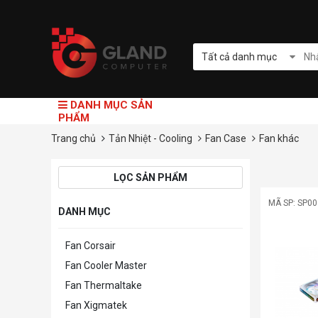
Tất cả danh mục
DANH MỤC SẢN
PHẨM
Trang chủ
Tản Nhiệt - Cooling
Fan Case
Fan khác
LỌC SẢN PHẨM
MÃ SP: SP0
DANH MỤC
Fan Corsair
Fan Cooler Master
Fan Thermaltake
Fan Xigmatek