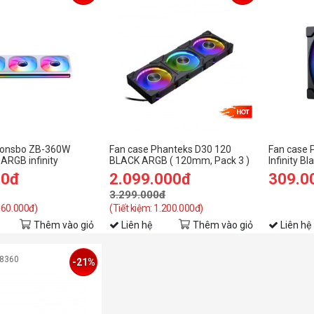
Jonsbo ZB-360W
Fan case Phanteks D30 120
Fan case 
ARGB infinity
BLACK ARGB ( 120mm, Pack 3 )
Infinity Bl
00đ
2.099.000đ
309.0
3.299.000đ
 160.000đ)
(Tiết kiệm: 1.200.000đ)
Thêm vào giỏ
Liên hệ
Thêm vào giỏ
Liên hệ
08360
-21%