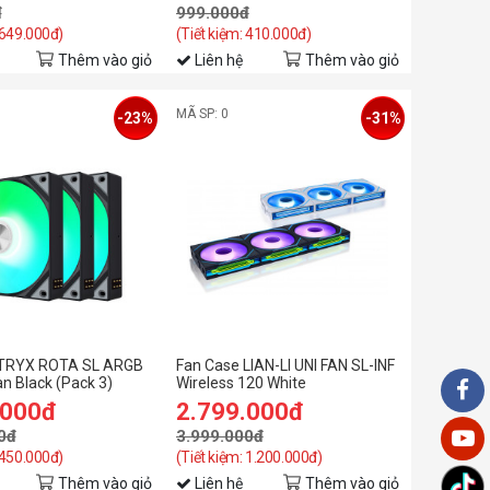
đ
999.000đ
 649.000đ)
(Tiết kiệm: 410.000đ)
Thêm vào giỏ
Liên hệ
Thêm vào giỏ
MÃ SP: 0
-23%
-31%
 TRYX ROTA SL ARGB
Fan Case LIAN-LI UNI FAN SL-INF
 Black (Pack 3)
Wireless 120 White
.000đ
2.799.000đ
0đ
3.999.000đ
 450.000đ)
(Tiết kiệm: 1.200.000đ)
Thêm vào giỏ
Liên hệ
Thêm vào giỏ