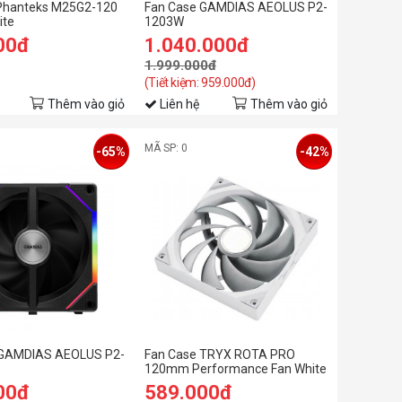
Phanteks M25G2-120
Fan Case GAMDIAS AEOLUS P2-
ite
1203W
00đ
1.040.000đ
1.999.000đ
(Tiết kiệm: 959.000đ)
Thêm vào giỏ
Liên hệ
Thêm vào giỏ
MÃ SP: 0
-65%
-42%
 GAMDIAS AEOLUS P2-
Fan Case TRYX ROTA PRO
120mm Performance Fan White
00đ
589.000đ