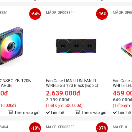
08361
MÃ SP: SP008344
MÃ SP: SP0
-64%
-16%
JONSBO ZB-120B
Fan Case LIAN LI UNI FAN TL
Fan Case
D ARGB
WIRELESS 120 Black (Bộ 3c)
WHITE LED
00đ
2.639.000đ
459.0
3.139.000đ
649.000
 410.000đ)
(Tiết kiệm: 500.000đ)
(Tiết kiệm:
Thêm vào giỏ
Liên hệ
Thêm vào giỏ
Liên hệ
08464
MÃ SP: SP008300
MÃ SP: 0
-18%
-37%