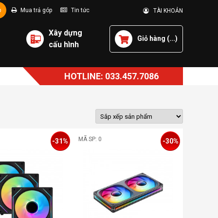
p
Mua trả góp
Tin tức
TÀI KHOẢN
Xây dựng
Giỏ hàng (
...
)
cấu hình
HOTLINE: 033.457.7086
MÃ SP: 0
-31%
-30%