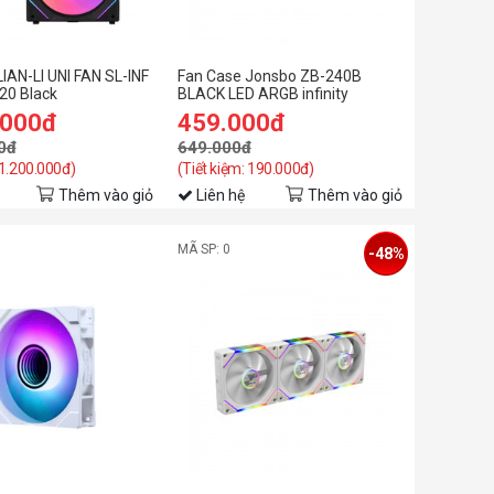
IAN-LI UNI FAN SL-INF
Fan Case Jonsbo ZB-240B
20 Black
BLACK LED ARGB infinity
.000đ
459.000đ
0đ
649.000đ
 1.200.000đ)
(Tiết kiệm: 190.000đ)
Thêm vào giỏ
Liên hệ
Thêm vào giỏ
MÃ SP: 0
-48%