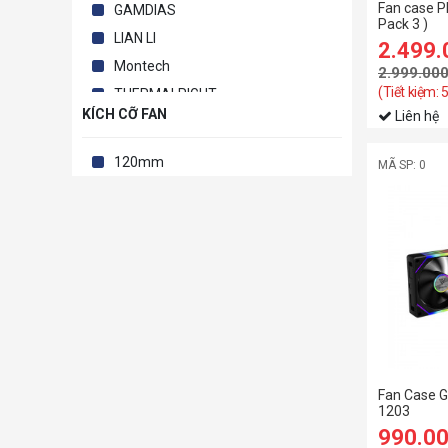
Fan case P
GAMDIAS
Pack 3 )
LIAN LI
2.499
Montech
2.999.00
(Tiết kiệm:
THERMALRIGHT
KÍCH CỠ FAN
Liên hệ
TRYX
VITRA
120mm
MÃ SP: 0
Fan Case 
1203
990.0