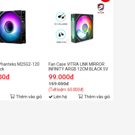
Phanteks M25G2-120
Fan Case VITRA LINK MIRROR
ack
INFINITY ARGB 12CM BLACK 5V
3PIN PWM
00đ
99.000đ
159.000đ
(Tiết kiệm: 60.000đ)
Thêm vào giỏ
Liên hệ
Thêm vào giỏ