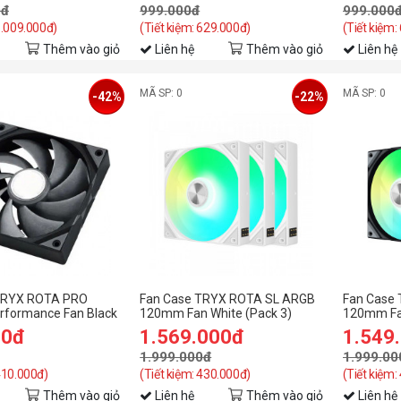
0đ
999.000đ
999.000
1.009.000đ)
(Tiết kiệm: 629.000đ)
(Tiết kiệm:
Thêm vào giỏ
Liên hệ
Thêm vào giỏ
Liên hệ
MÃ SP: 0
MÃ SP: 0
-42%
-22%
TRYX ROTA PRO
Fan Case TRYX ROTA SL ARGB
Fan Case
formance Fan Black
120mm Fan White (Pack 3)
120mm Fan
00đ
1.569.000đ
1.549
1.999.000đ
1.999.00
 410.000đ)
(Tiết kiệm: 430.000đ)
(Tiết kiệm:
Thêm vào giỏ
Liên hệ
Thêm vào giỏ
Liên hệ