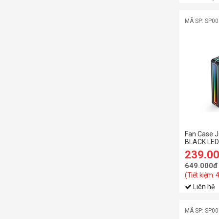
MÃ SP: SP0
Fan Case 
BLACK LE
239.0
649.000đ
(Tiết kiệm:
Liên hệ
MÃ SP: SP0