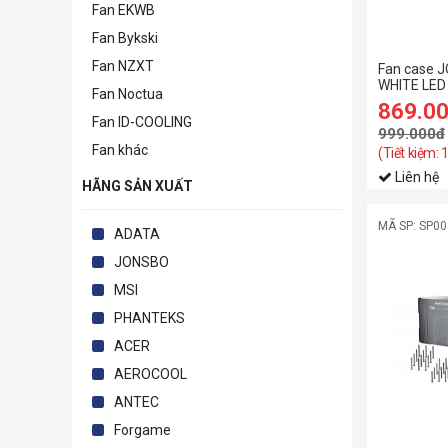
Fan EKWB
Fan Bykski
Fan NZXT
Fan case 
WHITE LED
Fan Noctua
869.0
Fan ID-COOLING
999.000đ
Fan khác
(Tiết kiệm:
Liên hệ
HÃNG SẢN XUẤT
MÃ SP: SP0
ADATA
JONSBO
MSI
PHANTEKS
ACER
AEROCOOL
ANTEC
Forgame