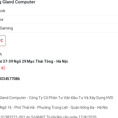
g Gland Computer
ook
be
 Gaming
PC
m
ố 37-39 Ngõ 29 Mạc Thái Tông - Hà Nội.
đi]
0334577086
Gland Computer - Công Ty Cổ Phần Tư Vấn Đầu Tư Và Xây Dựng HVD
6 Ngõ 16 - Phố Thái Hà - Phường Trung Liệt - Quận Đống Đa - Hà Nội
01383221-001 do Sở KHĐT Tp.Hà Nội cấp ngày 12/8/2020