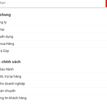
 chung
ng ty
nại
uyển dụng
mua Hàng
rả Góp
& chính sách
 Bảo Hành
i, trả lại hàng
cho doanh nghiệp
vận chuyển
ng tin khách hàng