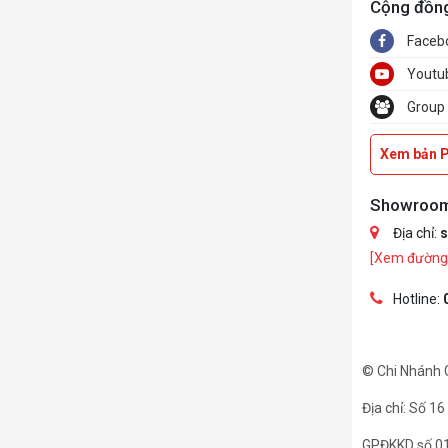
Cộng đồn
Faceb
Youtu
Group
Xem bản 
Showroo
Địa chỉ:
s
[Xem đường 
Hotline:
© Chi Nhánh 
Địa chỉ: Số 1
GPĐKKD số 01