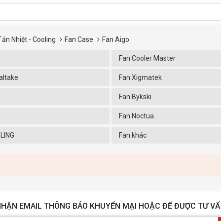
Tản Nhiệt - Cooling
Fan Case
Fan Aigo
Fan Cooler Master
altake
Fan Xigmatek
Fan Bykski
Fan Noctua
OLING
Fan khác
HẬN EMAIL THÔNG BÁO KHUYẾN MẠI HOẶC ĐỂ ĐƯỢC TƯ VẤ