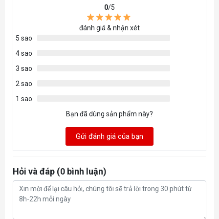
0
/5
Công suất Turbo tối đa
159 W
đánh giá & nhận xét
5 sao
Tên NPU
Intel® AI Boost
4 sao
3 sao
NPU Peak TOPS (Int8)
13
2 sao
1 sao
GPU Name
Intel® Graphics
Bạn đã dùng sản phẩm này?
Tần số cơ sở đồ họa
300 MHz
Gửi đánh giá của bạn
Tần số động tối đa đồ họa
1.9 GHz
Hỏi và đáp (0 bình luận)
GPU TOPS đỉnh (Int8)
8