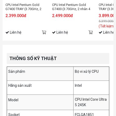
CPU Intel Pentium Gold
CPU Intel Pentium Gold
CPU Intel C
G7400 TRAY (3.70GHz, 2
G7400 (3.70GHz, 2 nhân 4
TRAY (3.3G
nhân 4 luồng, 6MB Cache,
luồng, 6MB Cache, 46W) -
4.3GHz, 4 N
2.399.000đ
2.499.000đ
3.899.00
46W) - Socket Intel
Socket Intel LGA1700)
12MB Cache
5.399.000đ
LGA1700)
Intel LGA 1
(Tiết kiệm:
Liên hệ
Liên hệ
Liên hệ
THÔNG SỐ KỸ THUẬT
Sản phẩm
Bộ vi xử lý CPU
Hãng sản xuất
Intel
CPU Intel Core Ultra
Model
5 245K
Socket
FCLGA1851