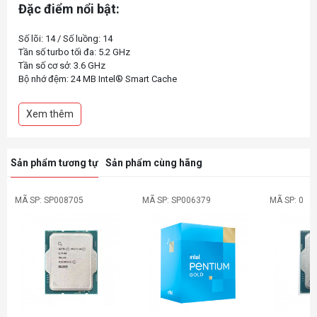
Đặc điểm nổi bật:
Số lõi: 14 / Số luồng: 14
Tần số turbo tối đa: 5.2 GHz
Tần số cơ sở: 3.6 GHz
Bộ nhớ đệm: 24 MB Intel® Smart Cache
Công suất cơ bản của bộ xử lý: 125W
Dung lượng bộ nhớ tối đa : 192 GB
Xem thêm
Các loại bộ nhớ: Up to DDR5 6400 MT/s
Sản phẩm tương tự
Sản phẩm cùng hãng
MÃ SP: SP008705
MÃ SP: SP006379
MÃ SP: 0