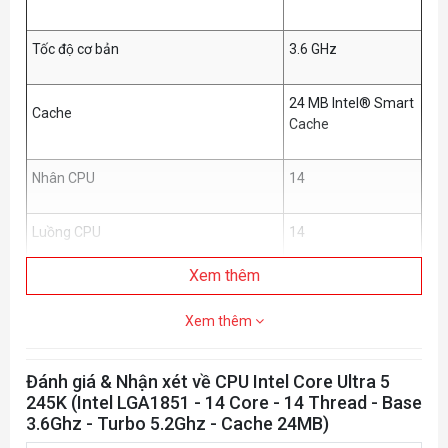
Tốc độ cơ bản
3.6 GHz
24 MB Intel® Smart
Cache
Cache
Nhân CPU
14
Luồng CPU
14
Xem thêm
Up to DDR5 6400
Bộ nhớ hỗ trợ
MT/s
Xem thêm
Kích thước bộ nhớ tối đa (phụ thuộc
192GB
Đánh giá & Nhận xét về CPU Intel Core Ultra 5
vào loại bộ nhớ)
245K (Intel LGA1851 - 14 Core - 14 Thread - Base
3.6Ghz - Turbo 5.2Ghz - Cache 24MB)
Sức mạnh cơ sở của bộ xử lý
125W