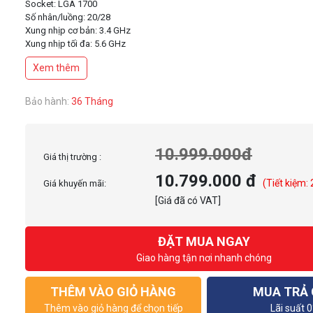
Socket: LGA 1700
Số nhân/luồng: 20/28
Xung nhịp cơ bản: 3.4 GHz
Xung nhịp tối đa: 5.6 GHz
Bộ nhớ Cache L2 / L3: 28 / 33 MB
Xem thêm
Bảo hành:
36 Tháng
10.999.000đ
Giá thị trường :
10.799.000 đ
(Tiết kiệm:
Giá khuyến mãi:
[Giá đã có VAT]
ĐẶT MUA NGAY
Giao hàng tận nơi nhanh chóng
THÊM VÀO GIỎ HÀNG
MUA TRẢ
Thêm vào giỏ hàng để chọn tiếp
Lãi suất 