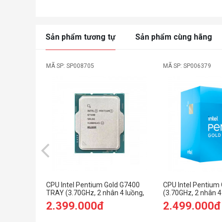
Sản phẩm tương tự
Sản phẩm cùng hãng
MÃ SP: SP008705
MÃ SP: SP006379
CPU Intel Pentium Gold G7400
CPU Intel Pentium
TRAY (3.70GHz, 2 nhân 4 luồng,
(3.70GHz, 2 nhân 4
6MB Cache, 46W) - Socket Intel
Cache, 46W) - Sock
2.399.000đ
2.499.000đ
LGA1700)
LGA1700)