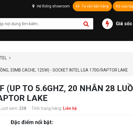
Hệ thống showroom
Tư vấn bán hàng
Bộ sưu tậ
Giá sốc
NTEL
LUỒNG, 33MB CACHE, 125W) - SOCKET INTEL LGA 1700/RAPTOR LAKE
F (UP TO 5.6GHZ, 20 NHÂN 28 LU
RAPTOR LAKE
Lượt xem:
238
Tình trạng hàng:
Liên hệ
Đặc điểm nổi bật: