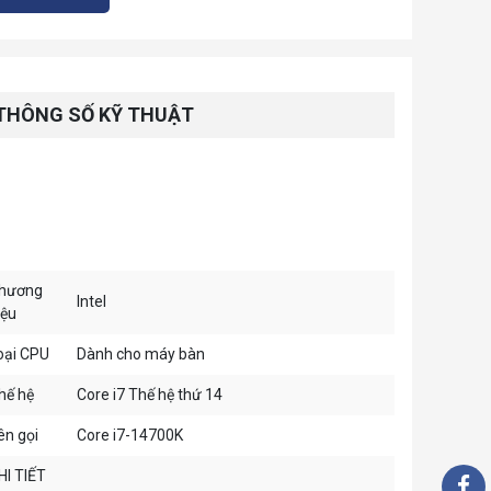
THÔNG SỐ KỸ THUẬT
hương
Intel
iệu
oại CPU
Dành cho máy bàn
hế hệ
Core i7 Thế hệ thứ 14
ên gọi
Core i7-14700K
HI TIẾT