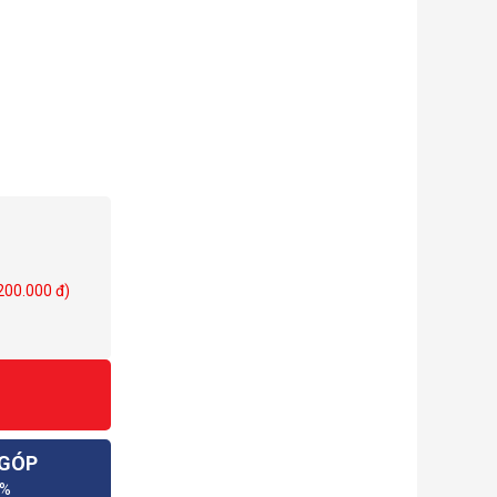
 200.000 đ)
 GÓP
0%