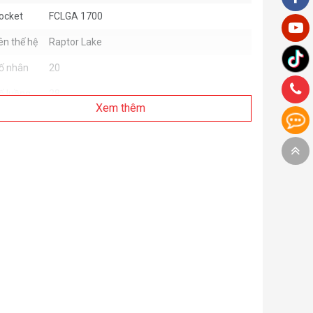
ocket
FCLGA 1700
ên thế hệ
Raptor Lake
ố nhân
20
ố luồng
28
Xem thêm
Tần Số Công Nghệ Intel® Turbo Boost
Max: 5.6 GHz
ốc độ cơ
Tần số Turbo tối đa lõi hiệu suất: 5.5 GHz
ản
Tần số Turbo tối đa lõi hiệu quả: 4.3 GHz
Tần số cơ bản lõi hiệu suất: 3.4 GHz
Tần số cơ bản lõi hiệu quả: 2.5 GHz
33 MB
ache
Total L2 Cache: 28 MB
Tối đa 192 GB
ỗ trợ bộ
DDR4 3200 MHz
hớ
DDR5 5600 MHz