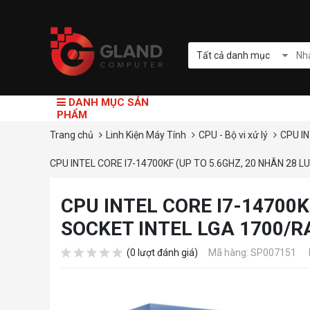
Tất cả danh mục
DANH MỤC SẢN
PHẨM
Trang chủ
Linh Kiện Máy Tính
CPU - Bộ vi xử lý
CPU I
CPU INTEL CORE I7-14700KF (UP TO 5.6GHZ, 20 NHÂN 28 
CPU INTEL CORE I7-14700K
SOCKET INTEL LGA 1700/
(0 lượt đánh giá)
Mã hàng: SP007151