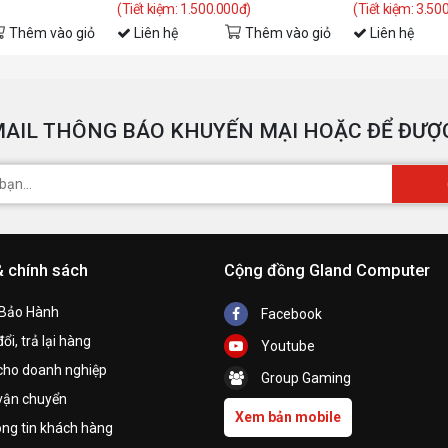
(Tiết kiệm: 1.500.000đ)
(Tiết kiệm: 3.50
Thêm vào giỏ
Liên hệ
Thêm vào giỏ
Liên hệ
AIL THÔNG BÁO KHUYẾN MẠI HOẶC ĐỂ ĐƯỢC
& chính sách
Cộng đồng Gland Computer
 Bảo Hành
Facebook
ổi, trả lại hàng
Youtube
cho doanh nghiệp
Group Gaming
vận chuyển
Xem bản mobile
ng tin khách hàng