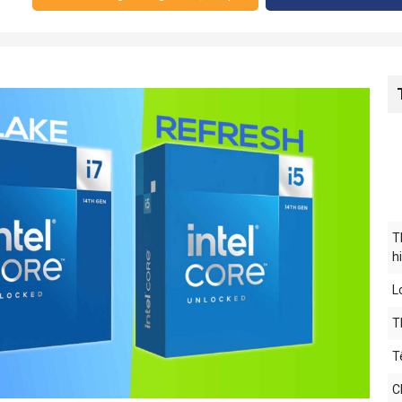
T
h
L
T
T
C