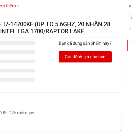
em thêm
S
T
E I7-14700KF (UP TO 5.6GHZ, 20 NHÂN 28
S
 INTEL LGA 1700/RAPTOR LAKE
S
Bạn đã dùng sản phẩm này?
Gửi đánh giá của bạn
T
b
C
H
n