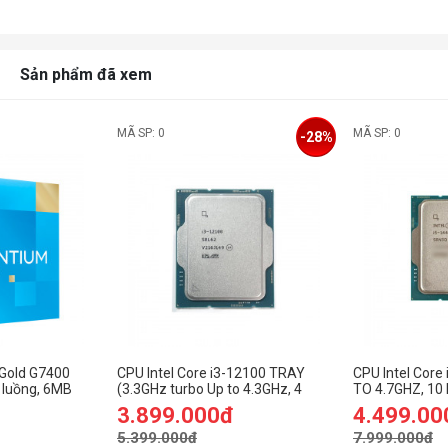
H
k
n
Sản phẩm đã xem
P
P
E
MÃ SP: 0
MÃ SP: 0
-28%
S
E
T
 Gold G7400
CPU Intel Core i3-12100 TRAY
CPU Intel Core
 luồng, 6MB
(3.3GHz turbo Up to 4.3GHz, 4
TO 4.7GHZ, 10
et Intel
Nhân 8 Luồng, 12MB Cache,
20MB CACHE, 
3.899.000đ
4.499.00
58W)- Socket Intel LGA 1700)
INTEL LGA 17
5.399.000đ
7.999.000đ