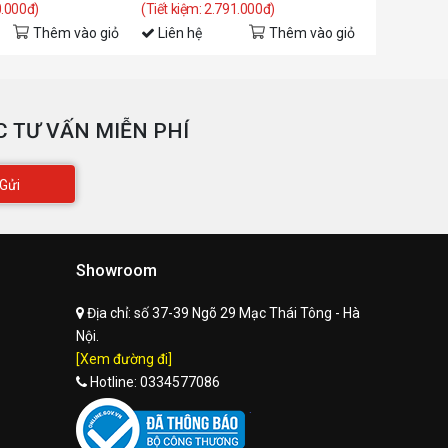
0.000đ)
(Tiết kiệm: 2.791.000đ)
(Tiết kiệm: 
Thêm vào giỏ
Liên hệ
Thêm vào giỏ
Liên hệ
 TƯ VẤN MIỄN PHÍ
Gửi
Showroom
Địa chỉ:
số 37-39 Ngõ 29 Mạc Thái Tông - Hà
Nội.
[Xem đường đi]
Hotline:
0334577086