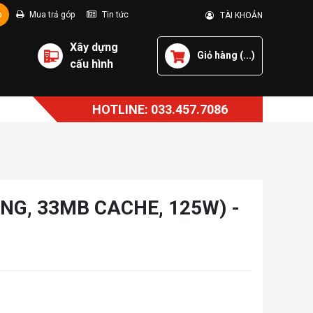
p
Mua trả góp
Tin tức
TÀI KHOẢN
Xây dựng
Giỏ hàng (
...
)
cấu hình
HOTLINE: 033.457.7086
ỒNG, 33MB CACHE, 125W) -