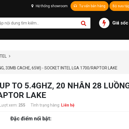
Hệ thống showroom
Tư vấn bán hàng
Bộ sưu tậ
Giá sốc
NTEL
ỒNG, 33MB CACHE, 65W) - SOCKET INTEL LGA 1700/RAPTOR LAKE
(UP TO 5.4GHZ, 20 NHÂN 28 LUỒNG
RAPTOR LAKE
Lượt xem:
255
Tình trạng hàng:
Liên hệ
Đặc điểm nổi bật: