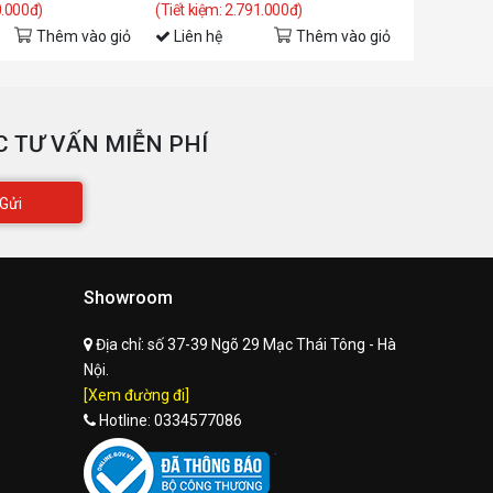
Công suất tối đa: 219W
0.000đ)
(Tiết kiệm: 2.791.000đ)
(Tiết kiệm: 
Thêm vào giỏ
Liên hệ
Thêm vào giỏ
Liên hệ
ản nhiệt
Mặc định đi kèm
 TƯ VẤN MIỄN PHÍ
Gửi
Showroom
Địa chỉ:
số 37-39 Ngõ 29 Mạc Thái Tông - Hà
Nội.
[Xem đường đi]
Hotline:
0334577086