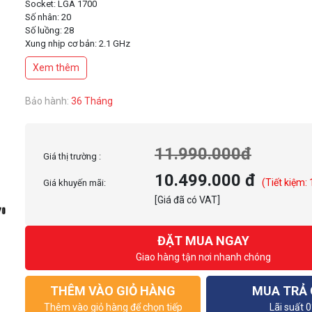
Socket: LGA 1700
Số nhân: 20
Số luồng: 28
Xung nhịp cơ bản: 2.1 GHz
Xung nhịp tối đa: 5.4 GHz
Xem thêm
Bảo hành:
36 Tháng
11.990.000đ
Giá thị trường :
10.499.000 đ
(Tiết kiệm:
Giá khuyến mãi:
[Giá đã có VAT]
ĐẶT MUA NGAY
Giao hàng tận nơi nhanh chóng
THÊM VÀO GIỎ HÀNG
MUA TRẢ
Thêm vào giỏ hàng để chọn tiếp
Lãi suất 