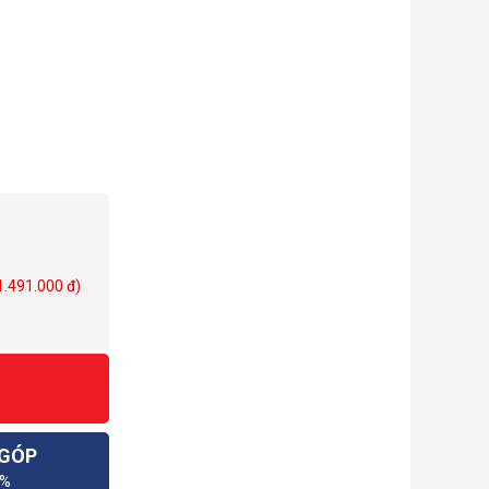
 1.491.000 đ)
 GÓP
0%