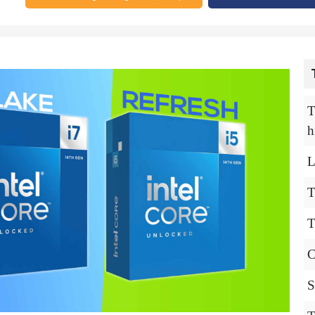
T
h
L
T
T
C
S