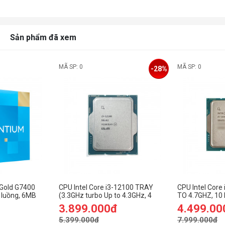
H
n
Sản phẩm đã xem
H
MÃ SP: 0
MÃ SP: 0
-28%
k
n
P
P
E
S
P
 Gold G7400
CPU Intel Core i3-12100 TRAY
CPU Intel Core
E
 luồng, 6MB
(3.3GHz turbo Up to 4.3GHz, 4
TO 4.7GHZ, 10
et Intel
Nhân 8 Luồng, 12MB Cache,
20MB CACHE, 
3.899.000đ
4.499.00
58W)- Socket Intel LGA 1700)
INTEL LGA 17
5.399.000đ
7.999.000đ