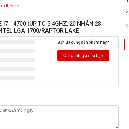
T
em thêm
S
E I7-14700 (UP TO 5.4GHZ, 20 NHÂN 28
S
INTEL LGA 1700/RAPTOR LAKE
Bạn đã dùng sản phẩm này?
Gửi đánh giá của bạn
T
b
C