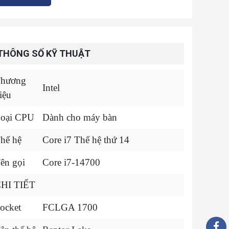
THÔNG SỐ KỸ THUẬT
hương
Intel
iệu
oại CPU
Dành cho máy bàn
hế hệ
Core i7 Thế hệ thứ 14
ên gọi
Core i7-14700
HI TIẾT
ocket
FCLGA 1700