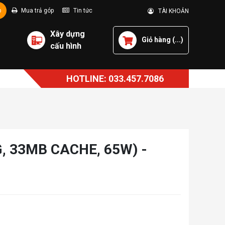
p
Mua trả góp
Tin tức
TÀI KHOẢN
Xây dựng
Giỏ hàng (
...
)
cấu hình
HOTLINE: 033.457.7086
, 33MB CACHE, 65W) -