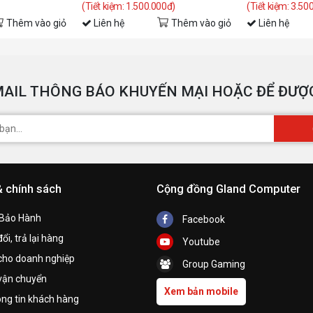
(Tiết kiệm: 1.500.000đ)
(Tiết kiệm: 3.50
Thêm vào giỏ
Liên hệ
Thêm vào giỏ
Liên hệ
T
AIL THÔNG BÁO KHUYẾN MẠI HOẶC ĐỂ ĐƯỢC
& chính sách
Cộng đồng Gland Computer
 Bảo Hành
Facebook
ổi, trả lại hàng
Youtube
cho doanh nghiệp
Group Gaming
vận chuyển
Xem bản mobile
ng tin khách hàng