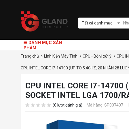
Tất cả danh mục
DANH MỤC SẢN
PHẨM
Trang chủ
Linh Kiện Máy Tính
CPU - Bộ vi xử lý
CPU I
CPU INTEL CORE I7-14700 (UP TO 5.4GHZ, 20 NHÂN 28 LU
CPU INTEL CORE I7-14700 
SOCKET INTEL LGA 1700/
(0 lượt đánh giá)
Mã hàng: SP007407