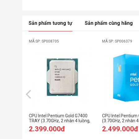
Sản phẩm tương tự
Sản phẩm cùng hãng
MÃ SP: SP008705
MÃ SP: SP006379
CPU Intel Pentium Gold G7400
CPU Intel Pentium
TRAY (3.70GHz, 2 nhân 4 luồng,
(3.70GHz, 2 nhân 4
6MB Cache, 46W) - Socket Intel
Cache, 46W) - Sock
2.399.000đ
2.499.000đ
LGA1700)
LGA1700)