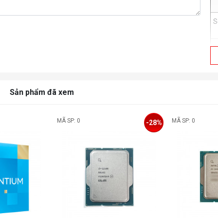
S
T
T
Sản phẩm đã xem
C
MÃ SP: 0
MÃ SP: 0
-28%
T
H
H
H