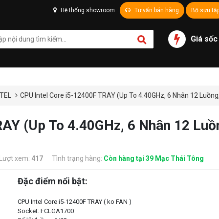
Hệ thống showroom
Tư vấn bán hàng
Bộ sưu tậ
Giá sốc
NTEL
CPU Intel Core i5-12400F TRAY (Up To 4.40GHz, 6 Nhân 12 Luồng
RAY (Up To 4.40GHz, 6 Nhân 12 Lu
Lượt xem:
417
Tình trạng hàng:
Còn hàng tại 39 Mạc Thái Tông
Đặc điểm nổi bật:
CPU Intel Core i5-12400F TRAY ( ko FAN )
Socket: FCLGA1700