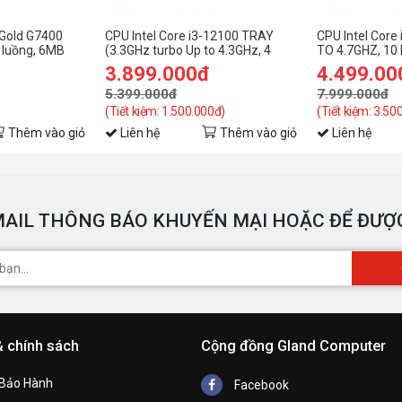
 Gold G7400
CPU Intel Core i3-12100 TRAY
CPU Intel Core
 luồng, 6MB
(3.3GHz turbo Up to 4.3GHz, 4
TO 4.7GHZ, 10
H
et Intel
Nhân 8 Luồng, 12MB Cache,
20MB CACHE, 
3.899.000đ
4.499.00
58W)- Socket Intel LGA 1700)
INTEL LGA 17
5.399.000đ
7.999.000đ
H
(Tiết kiệm: 1.500.000đ)
(Tiết kiệm: 3.50
Thêm vào giỏ
Liên hệ
Thêm vào giỏ
Liên hệ
N
T
AIL THÔNG BÁO KHUYẾN MẠI HOẶC ĐỂ ĐƯỢC
T
T
& chính sách
Cộng đồng Gland Computer
T
 Bảo Hành
Facebook