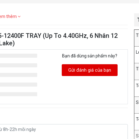
em thêm
 i5-12400F TRAY (Up To 4.40GHz, 6 Nhân 12
T
Lake)
L
Bạn đã dùng sản phẩm này?
T
Gửi đánh giá của bạn
T
S
T
S