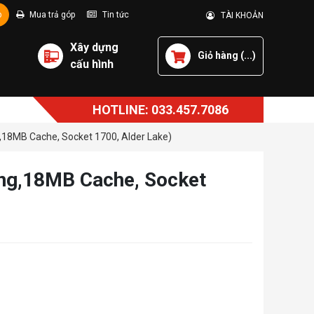
p
Mua trả góp
Tin tức
TÀI KHOẢN
Xây dựng
Giỏ hàng (
...
)
cấu hình
HOTLINE: 033.457.7086
,18MB Cache, Socket 1700, Alder Lake)
ồng,18MB Cache, Socket