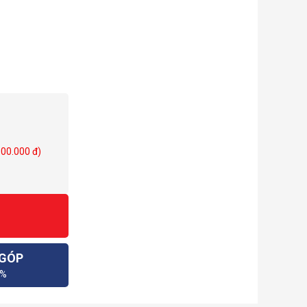
100.000 đ)
 GÓP
0%