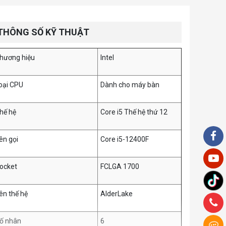
THÔNG SỐ KỸ THUẬT
hương hiệu
Intel
oại CPU
Dành cho máy bàn
hế hệ
Core i5 Thế hệ thứ 12
ên gọi
Core i5-12400F
ocket
FCLGA 1700
ên thế hệ
AlderLake
ố nhân
6