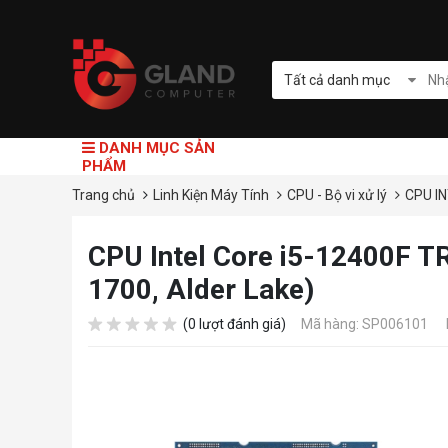
Tất cả danh mục
DANH MỤC SẢN
PHẨM
Trang chủ
Linh Kiện Máy Tính
CPU - Bộ vi xử lý
CPU I
CPU Intel Core i5-12400F T
1700, Alder Lake)
(0 lượt đánh giá)
Mã hàng: SP006101