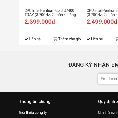
CPU Intel Pentium Gold G7400
CPU Intel Pentium
TRAY (3.70GHz, 2 nhân 4 luồng,
(3.70GHz, 2 nhân 4
6MB Cache, 46W) - Socket Intel
Cache, 46W) - Sock
2.399.000đ
2.499.000đ
LGA1700)
LGA1700)
Liên hệ
Thêm vào giỏ
Liên hệ
ĐĂNG KÝ NHẬN EM
Thông tin chung
Quy định 
Giới thiệu công ty
Chính Sách