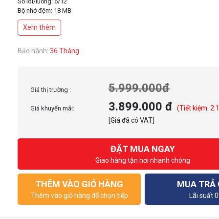
Số lõi/luồng: 6/12
Bộ nhớ đệm: 18 MB
Bus ram hỗ trợ: DDR4 3200MHz, DDR5-4800
Xem thêm
Bảo hành:
36 Tháng
5.999.000đ
Giá thị trường :
3.899.000 đ
(Tiết kiệm: 2.
Giá khuyến mãi:
[Giá đã có VAT]
ĐẶT MUA NGAY
Giao hàng tận nơi nhanh chóng
THÊM VÀO GIỎ HÀNG
MUA TRẢ
Thêm vào giỏ hàng để chọn tiếp
Lãi suất 