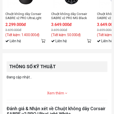
Chuột không dây Corsair
Chuột không dây Corsair
Chuột khôn
SABRE v2 PRO UltraLight
SABRE v2 PRO MG Black
SABRE v2 
Black
(CH-931G100-WW)
(CH-931G1
2.299.000đ
3.649.000đ
3.649.00
3.699.000đ
3.699.000đ
3.699.000đ
(Tiết kiệm: 1.400.000đ)
(Tiết kiệm: 50.000đ)
(Tiết kiệm:
Liên hệ
Liên hệ
Liên hệ
THÔNG SỐ KỸ THUẬT
Đang cập nhật...
Xem thêm
Đánh giá & Nhận xét về Chuột không dây Corsair
SABRE v2 PRO UltraLight White