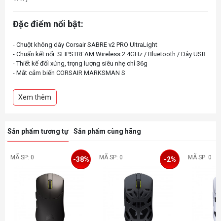
Đặc điểm nổi bật:
- Chuột không dây Corsair SABRE v2 PRO UltraLight
- Chuẩn kết nối: SLIPSTREAM Wireless 2.4GHz / Bluetooth / Dây USB
- Thiết kế đối xứng, trọng lượng siêu nhẹ chỉ 36g
- Mắt cảm biến CORSAIR MARKSMAN S
- Độ phân giải: 33000 DPI
- Polling rate hỗ trợ lên đến 8000Hz
Xem thêm
- Switch bấm cơ học với độ bền 100 triệu lần nhấn
- Thời lượng pin lên đến 70h sử dụng
Sản phẩm tương tự
Sản phẩm cùng hãng
MÃ SP: 0
MÃ SP: 0
MÃ SP: 0
-38%
-2%