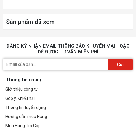
độ Bluetooth) - Tắt led RGB
TÍNH NĂNG
Sản phẩm đã xem
Nút hông có thể tháo rời
ĐĂNG KÝ NHẬN EMAIL THÔNG BÁO KHUYẾN MẠI HOẶC
ĐỂ ĐƯỢC TƯ VẤN MIỄN PHÍ
Gửi
Thông tin chung
Giới thiệu công ty
Góp ý, Khiếu nại
Thông tin tuyển dụng
Hướng dẫn mua Hàng
Mua Hàng Trả Góp