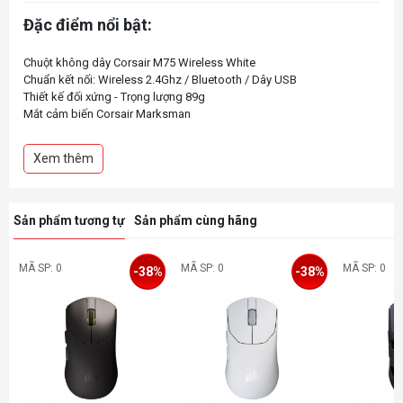
Đặc điểm nổi bật:
Chuột không dây Corsair M75 Wireless White
Chuẩn kết nối: Wireless 2.4Ghz / Bluetooth / Dây USB
Thiết kế đối xứng - Trọng lượng 89g
Mắt cảm biến Corsair Marksman
Độ phân giải: 26000 DPI
Nút bấm QuickStrike độ bền 100 triệu lần nhấn
Xem thêm
Led RGB
Thời lượng pin cao: Lên đến 105h (Chế độ Wireless_2.4Ghz) / 210h
Sản phẩm tương tự
Sản phẩm cùng hãng
MÃ SP: 0
MÃ SP: 0
MÃ SP: 0
-38%
-38%