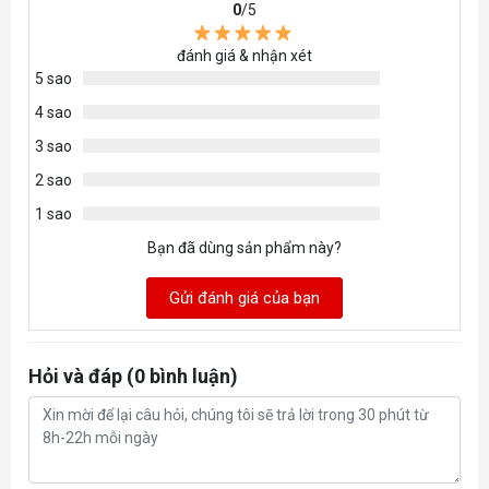
0
/5
Loại dây
Dây USB-A to USB-C
đánh giá & nhận xét
5 sao
Độ dài dây
1.8m
4 sao
(cm)
3 sao
Phần mềm
iCue
2 sao
Kích thước
1 sao
128 x 65 x 42 mm
(mm)
Bạn đã dùng sản phẩm này?
Trọng lượng
Gửi đánh giá của bạn
89g
(gr)
THÔNG SỐ
Hỏi và đáp (0 bình luận)
KHÁC
Lên đến 105h (Chế độ
Thời lượng pin
Wireless_2.4Ghz) / 210h (Chế