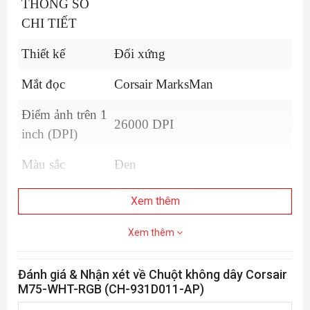
THÔNG SỐ
CHI TIẾT
Thiết kế
Đối xứng
Mắt đọc
Corsair MarksMan
Điểm ảnh trên 1
26000 DPI
inch (DPI)
Màu sắc
Đen
Số lượng nút
Xem thêm
7
bấm
Xem thêm
Switch
Corsair QuickStrike
Đánh giá & Nhận xét về Chuột không dây Corsair
LED
RGB
M75-WHT-RGB (CH-931D011-AP)
Kết nối
Wireless 2.4Ghz / Bluetooth