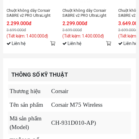
Chuột không dây Corsair
Chuột không dây Corsair
Chuột khôn
SABRE v2 PRO UltraLight
SABRE v2 PRO UltraLight
SABRE v2 
Black
White
(CH-931G1
2.299.000đ
2.299.000đ
3.649.00
3.699.000đ
3.699.000đ
3.699.000đ
(Tiết kiệm: 1.400.000đ)
(Tiết kiệm: 1.400.000đ)
(Tiết kiệm:
Liên hệ
Liên hệ
Liên hệ
THÔNG SỐ KỸ THUẬT
Thương hiệu
Corsair
Tên sản phẩm
Corsair M75 Wireless
Mã sản phẩm
CH-931D010-AP)
(Model)