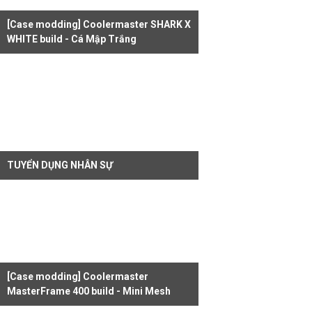
[Case modding] Coolermaster SHARK X
WHITE build - Cá Mập Trắng
TUYỂN DỤNG NHÂN SỰ
[Case modding] Coolermaster
MasterFrame 400 build - Mini Mesh