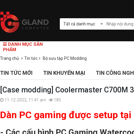
Tất cả danh mục
DANH MỤC SẢN
PHẨM
Trang chủ
Tin tức
Bộ sưu tập PC Modding
TIN TỨC MỚI
TIN KHUYẾN MẠI
TIN CÔNG NGH
[Case modding] Coolermaster C700M 3
11-12-2022, 11:41 am
185
Dàn PC gaming được setup t
- Các cấu hình PC Gaming Watercoo