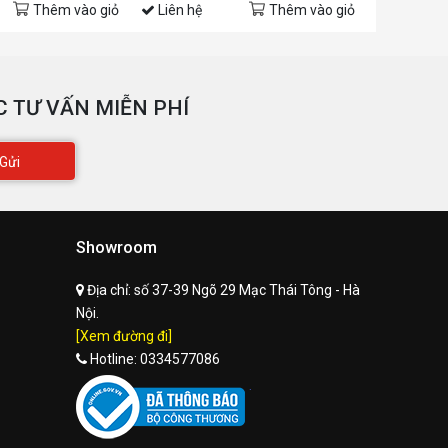
Thêm vào giỏ
Liên hệ
Thêm vào giỏ
Liên hệ
 TƯ VẤN MIỄN PHÍ
Gửi
Showroom
Địa chỉ:
số 37-39 Ngõ 29 Mạc Thái Tông - Hà
Nội.
[Xem đường đi]
Hotline:
0334577086