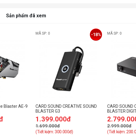
Sản phẩm đã xem
MÃ SP: 0
MÃ SP: 0
-18%
e Blaster AE-9
CARD SOUND CREATIVE SOUND
CARD SOUND 
BLASTER G3
BLASTER DIGI
PREMIUM HD
đ
1.399.000đ
2.799.00
1.699.000đ
2.999.000đ
(Tiết kiệm: 300.000đ)
(Tiết kiệm: 200.