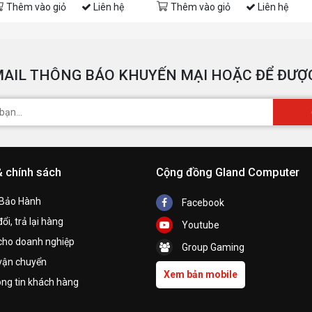
Thêm vào giỏ
Liên hệ
Thêm vào giỏ
Liên hệ
AIL THÔNG BÁO KHUYẾN MẠI HOẶC ĐỂ ĐƯỢC
& chính sách
Cộng đồng Gland Computer
 Bảo Hành
Facebook
ổi, trả lại hàng
Youtube
cho doanh nghiệp
Group Gaming
vận chuyển
Xem bản mobile
ng tin khách hàng