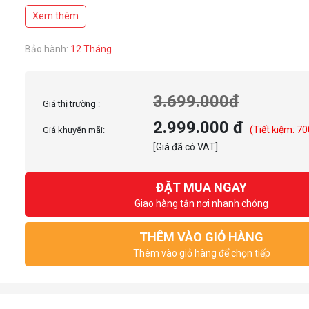
Phát trực tiếp từ thiết bị di động của bạn và ghi lại đồng thời trong thời
Xem thêm
di động thông qua cáp aux 4 cực. Hoàn hảo cho các ứng dụng Karaoke 
bạn như Smule!
Bảo hành:
12 Tháng
3.699.000đ
Giá thị trường :
2.999.000 đ
(Tiết kiệm: 70
Giá khuyến mãi:
[Giá đã có VAT]
ĐẶT MUA NGAY
Giao hàng tận nơi nhanh chóng
THÊM VÀO GIỎ HÀNG
Thêm vào giỏ hàng để chọn tiếp