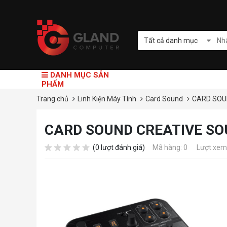
Tất cả danh mục
DANH MỤC SẢN
PHẨM
Trang chủ
Linh Kiện Máy Tính
Card Sound
CARD SOU
CARD SOUND CREATIVE SO
(0 lượt đánh giá)
Mã hàng: 0
Lượt xem