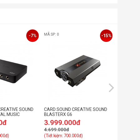
MÃ SP: 0
MÃ SP: 0
-7%
-15%
CREATIVE SOUND
CARD SOUND CREATIVE SOUND
Card sound
TAL MUSIC
BLASTERX G6
0đ
3.999.000đ
3.990.
4.699.000đ
000đ)
(Tiết kiệm: 700.000đ)