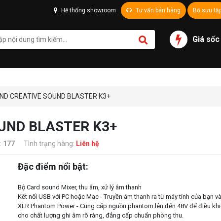
Hệ thống showroom
Tư vấn bán hàng
Bộ sưu tậ
Giá sốc
ND CREATIVE SOUND BLASTER K3+
UND BLASTER K3+
:
177
Tình trạng hàng:
Liên hệ
Đặc điểm nổi bật:
Bộ Card sound Mixer, thu âm, xử lý âm thanh
Kết nối USB với PC hoặc Mac - Truyền âm thanh ra từ máy tính của bạn v
XLR Phantom Power - Cung cấp nguồn phantom lên đến 48V để điều khiể
cho chất lượng ghi âm rõ ràng, đẳng cấp chuẩn phòng thu.