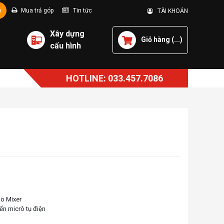
p
Mua trả góp
Tin tức
TÀI KHOẢN
Xây dựng
Giỏ hàng (
...
)
cấu hình
HOTLINE: 033.457.7086
ào Mixer
n micrô tụ điện