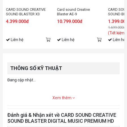
CARD SOUND CREATIVE
Card sound Creative
CARD SOUN
SOUND BLASTER X3
Blaster AE-9
SOUND BL
4.399.000đ
10.799.000đ
1.399.00
1.699.000đ
(Tiết kiệm:
Liên hệ
Liên hệ
Liên hệ
THÔNG SỐ KỸ THUẬT
Đang cập nhật...
Xem thêm
Đánh giá & Nhận xét về CARD SOUND CREATIVE
SOUND BLASTER DIGITAL MUSIC PREMIUM HD