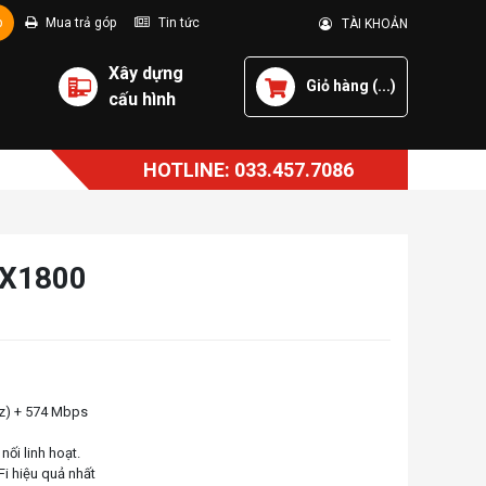
p
Mua trả góp
Tin tức
TÀI KHOẢN
Xây dựng
Giỏ hàng (
...
)
cấu hình
HOTLINE: 033.457.7086
AX1800
Hz) + 574 Mbps
ối linh hoạt.
i hiệu quả nhất