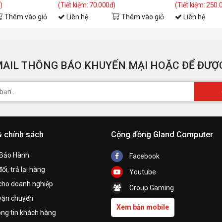
)
(Tiết kiệm: 70.000đ)
(Tiết kiệm: 250.
Thêm vào giỏ
Liên hệ
Thêm vào giỏ
Liên hệ
AIL THÔNG BÁO KHUYẾN MẠI HOẶC ĐỂ ĐƯỢC
& chính sách
Cộng đồng Gland Computer
 Bảo Hành
Facebook
ổi, trả lại hàng
Youtube
cho doanh nghiệp
Group Gaming
vận chuyển
Xem bản mobile
ng tin khách hàng