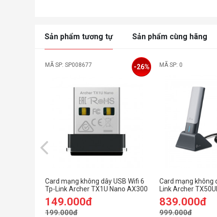
Sản phẩm tương tự
Sản phẩm cùng hãng
MÃ SP: SP008677
MÃ SP: 0
-26%
Card mạng không dây USB Wifi 6
Card mạng không 
Tp-Link Archer TX1U Nano AX300
Link Archer TX50U
AX3000
149.000đ
839.000đ
199.000đ
999.000đ