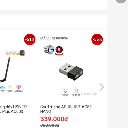
MÃ SP: SP003096
MÃ SP:
-51%
-55%
ng dây USB TP-
Card mạng ASUS USB-AC53
Card mạng 
U Plus AC600
NANO
Express TP
Wireless 
đ
339.000đ
499.0
750.000đ
699.000đ