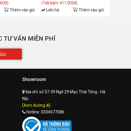
000đ)
(Tiết kiệm: 411.000đ)
(Tiết kiệm: 
Thêm vào giỏ
Liên hệ
Thêm vào giỏ
Liên hệ
 TƯ VẤN MIỄN PHÍ
Gửi
Showroom
Địa chỉ:
số 37-39 Ngõ 29 Mạc Thái Tông - Hà
Nội.
[Xem đường đi]
Hotline:
0334577086