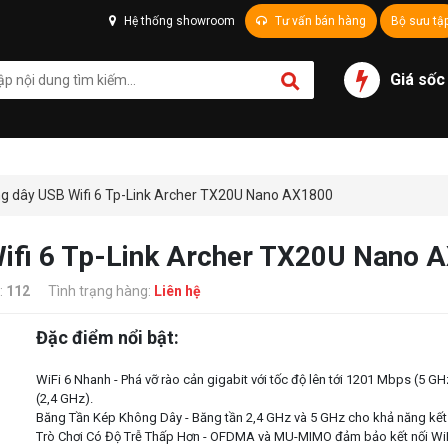
Hệ thống showroom
Tư vấn bán hàng
Bộ sưu tậ
Giá sốc
g dây USB Wifi 6 Tp-Link Archer TX20U Nano AX1800
ifi 6 Tp-Link Archer TX20U Nano 
:
112
Tình trạng hàng:
Liên hệ
Đặc điểm nổi bật:
WiFi 6 Nhanh - Phá vỡ rào cản gigabit với tốc độ lên tới 1201 Mbps (5 G
(2,4 GHz).
Băng Tần Kép Không Dây - Băng tần 2,4 GHz và 5 GHz cho khả năng kết n
Trò Chơi Có Độ Trễ Thấp Hơn - OFDMA và MU-MIMO đảm bảo kết nối WiF