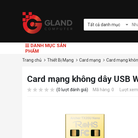
Tất cả danh mục
DANH MỤC SẢN
PHẨM
Trang chủ
Thiết Bị Mạng
Card mạng
Card mạng khôn
Card mạng không dây USB W
(0 lượt đánh giá)
Mã hàng: 0
Lượt xem