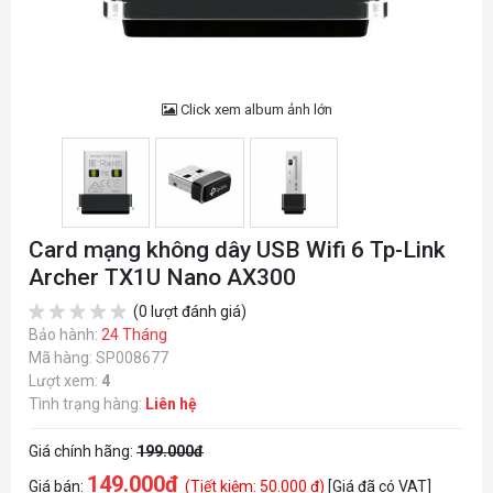
Click xem album ảnh lớn
Card mạng không dây USB Wifi 6 Tp-Link
Archer TX1U Nano AX300
(0 lượt đánh giá)
Bảo hành:
24 Tháng
Mã hàng: SP008677
Lượt xem:
4
Tình trạng hàng:
Liên hệ
Giá chính hãng:
199.000đ
149.000đ
Giá bán:
(Tiết kiệm: 50.000 đ)
[Giá đã có VAT]