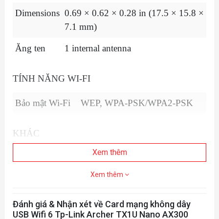
Dimensions
0.69 × 0.62 × 0.28 in (17.5 × 15.8 ×
7.1 mm)
Ăng ten
1 internal antenna
TÍNH NĂNG WI-FI
Bảo mật Wi-Fi
WEP, WPA-PSK/WPA2-PSK
KHÁC
Xem thêm
Sản phẩm
1× AX300 Nano Wi-Fi 6 Wireless
bao gồm
USB Adapter Archer TX1U
Xem thêm
Nano1× Quick Installation Guide
Đánh giá & Nhận xét về Card mạng không dây
Supported operating systems include
System
USB Wifi 6 Tp-Link Archer TX1U Nano AX300
Windows 11/10/7 and Linux (Kernel 3.10