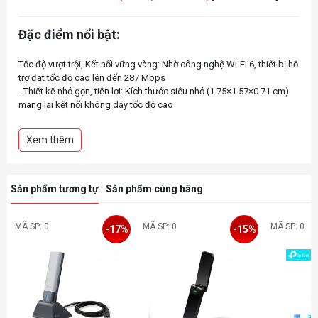
Đặc điểm nổi bật:
Tốc độ vượt trội, Kết nối vững vàng: Nhờ công nghệ Wi-Fi 6, thiết bị hỗ
trợ đạt tốc độ cao lên đến 287 Mbps
- Thiết kế nhỏ gọn, tiện lợi: Kích thước siêu nhỏ (1.75×1.57×0.71 cm)
mang lại kết nối không dây tốc độ cao
- Dễ dàng thiết lập: Được tích hợp sẵn trình điều khiển nội bộ
- Trải nghiệm trực tuyến mượt mà hơn: Tương thích với các Router
Xem thêm
MU-MIMO, cung cấp luồng dữ liệu đồng thời, tăng thông lượng và
hiệu suất cho thiết bị.
- Chia sẻ điểm truy cập không dây liền mạch: Sử dụng Chế độ
Access Point để chuyển đổi thiết bị của bạn thành một điểm truy cập
Sản phẩm tương tự
Sản phẩm cùng hãng
Wi-Fi không dây mạnh mẽ, cung cấp kết nối internet tốc độ cao cho
nhiều thiết bị.
- Khả năng tương thích cao: Hỗ trợ các hệ điều hành bao gồm
MÃ SP: 0
MÃ SP: 0
MÃ SP: 0
-17%
-15%