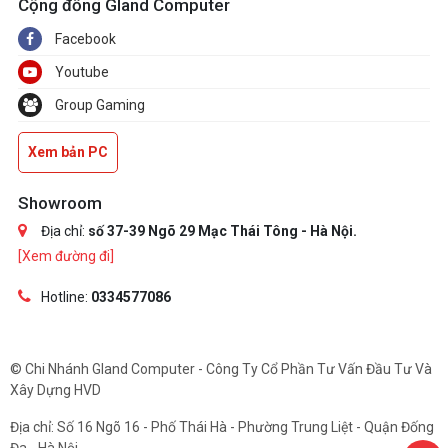
Cộng đồng Gland Computer
Facebook
Youtube
Group Gaming
Xem bản PC
Showroom
Địa chỉ:
số 37-39 Ngõ 29 Mạc Thái Tông - Hà Nội.
[Xem đường đi]
Hotline:
0334577086
© Chi Nhánh Gland Computer - Công Ty Cổ Phần Tư Vấn Đầu Tư Và
Xây Dựng HVD
Địa chỉ: Số 16 Ngõ 16 - Phố Thái Hà - Phường Trung Liệt - Quận Đống
Đa - Hà Nội