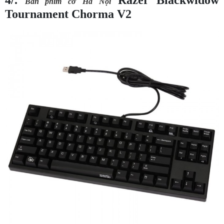
4/.
Razer Blackwidow
Bàn phím cơ Hà Nội
Tournament Chorma V2