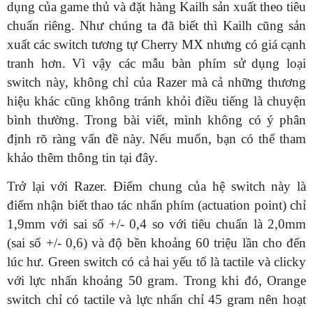
dụng của game thủ và đặt hàng Kailh sản xuất theo tiêu
chuẩn riêng. Như chúng ta đã biết thì Kailh cũng sản
xuất các switch tương tự Cherry MX nhưng có giá cạnh
tranh hơn. Vì vậy các mẫu bàn phím sử dụng loại
switch này, không chỉ của Razer mà cả những thương
hiệu khác cũng không tránh khỏi điều tiếng là chuyện
bình thường. Trong bài viết, mình không có ý phân
định rõ ràng vấn đề này. Nếu muốn, bạn có thể tham
khảo thêm thông tin tại đây.
Trở lại với Razer. Điểm chung của hệ switch này là
điểm nhận biết thao tác nhấn phím (actuation point) chỉ
1,9mm với sai số +/- 0,4 so với tiêu chuẩn là 2,0mm
(sai số +/- 0,6) và độ bền khoảng 60 triệu lần cho đến
lúc hư. Green switch có cả hai yếu tố là tactile và clicky
với lực nhấn khoảng 50 gram. Trong khi đó, Orange
switch chỉ có tactile và lực nhấn chỉ 45 gram nên hoạt