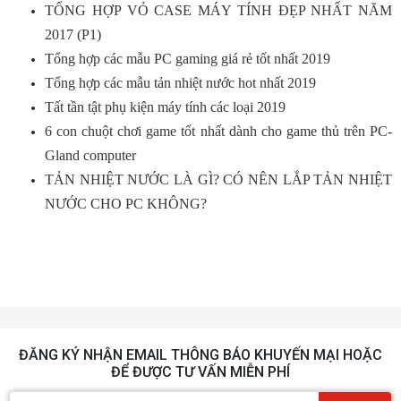
TỔNG HỢP VỎ CASE MÁY TÍNH ĐẸP NHẤT NĂM
2017 (P1)
Tổng hợp các mẫu PC gaming giá rẻ tốt nhất 2019
Tổng hợp các mẫu tản nhiệt nước hot nhất 2019
Tất tần tật phụ kiện máy tính các loại 2019
6 con chuột chơi game tốt nhất dành cho game thủ trên PC-
Gland computer
TẢN NHIỆT NƯỚC LÀ GÌ? CÓ NÊN LẮP TẢN NHIỆT
NƯỚC CHO PC KHÔNG?
ĐĂNG KÝ NHẬN EMAIL THÔNG BÁO KHUYẾN MẠI HOẶC
ĐỂ ĐƯỢC TƯ VẤN MIỄN PHÍ