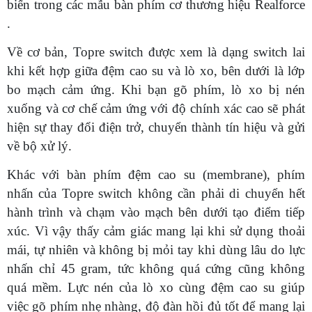
biến trong các mẫu bàn phím cơ thương hiệu Realforce
.
Về cơ bản, Topre switch được xem là dạng switch lai
khi kết hợp giữa đệm cao su và lò xo, bên dưới là lớp
bo mạch cảm ứng. Khi bạn gõ phím, lò xo bị nén
xuống và cơ chế cảm ứng với độ chính xác cao sẽ phát
hiện sự thay đổi điện trở, chuyển thành tín hiệu và gửi
về bộ xử lý.
Khác với bàn phím đệm cao su (membrane), phím
nhấn của Topre switch không cần phải di chuyển hết
hành trình và chạm vào mạch bên dưới tạo điểm tiếp
xúc. Vì vậy thấy cảm giác mang lại khi sử dụng thoải
mái, tự nhiên và không bị mỏi tay khi dùng lâu do lực
nhấn chỉ 45 gram, tức không quá cứng cũng không
quá mềm. Lực nén của lò xo cùng đệm cao su giúp
việc gõ phím nhẹ nhàng, độ đàn hồi đủ tốt để mang lại