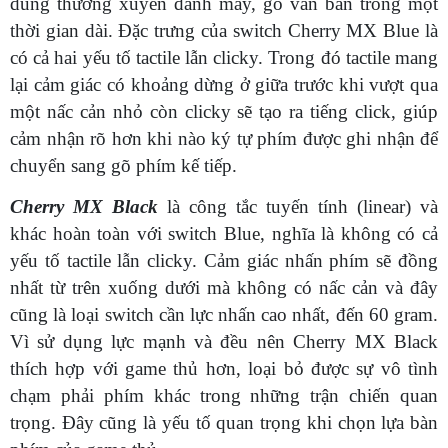
dùng thường xuyên đánh máy, gõ văn bản trong một
thời gian dài. Đặc trưng của switch Cherry MX Blue là
có cả hai yếu tố tactile lẫn clicky. Trong đó tactile mang
lại cảm giác có khoảng dừng ở giữa trước khi vượt qua
một nấc cản nhỏ còn clicky sẽ tạo ra tiếng click, giúp
cảm nhận rõ hơn khi nào ký tự phím được ghi nhận để
chuyển sang gõ phím kế tiếp.
Cherry MX Black
là công tắc tuyến tính (linear) và
khác hoàn toàn với switch Blue, nghĩa là không có cả
yếu tố tactile lẫn clicky. Cảm giác nhấn phím sẽ đồng
nhất từ trên xuống dưới mà không có nấc cản và đây
cũng là loại switch cần lực nhấn cao nhất, đến 60 gram.
Vì sử dụng lực mạnh và đều nên Cherry MX Black
thích hợp với game thủ hơn, loại bỏ được sự vô tình
chạm phải phím khác trong những trận chiến quan
trọng. Đây cũng là yếu tố quan trọng khi chọn lựa bàn