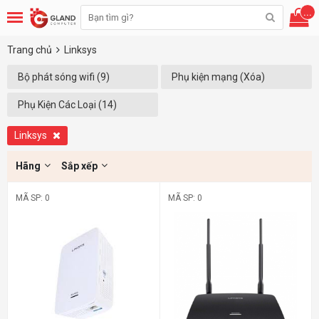
...
Trang chủ
Linksys
Bộ phát sóng wifi (9)
Phụ kiện mạng (Xóa)
Phụ Kiện Các Loại (14)
Linksys
Hãng
Sắp xếp
MÃ SP: 0
MÃ SP: 0