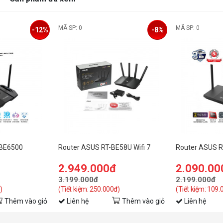
MÃ SP: 0
MÃ SP: 0
-12%
-8%
-BE6500
Router ASUS RT-BE58U Wifi 7
Router ASUS RT
2.949.000đ
2.090.00
3.199.000đ
2.199.000đ
)
(Tiết kiệm: 250.000đ)
(Tiết kiệm: 109.
Thêm vào giỏ
Liên hệ
Thêm vào giỏ
Liên hệ