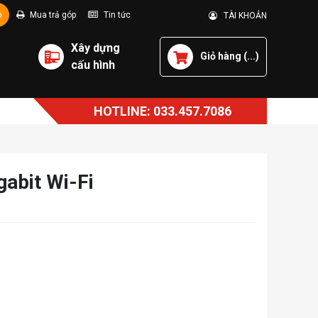
p
Mua trả góp
Tin tức
TÀI KHOẢN
Xây dựng
Giỏ hàng (
...
)
cấu hình
HOTLINE: 033.457.7086
bit Wi-Fi