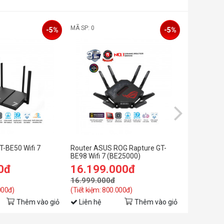
MÃ SP: 0
MÃ SP: 0
-5%
-5%
-BE50 Wifi 7
Router ASUS ROG Rapture GT-
Router As
BE98 Wifi 7 (BE25000)
0đ
16.199.000đ
3.699.
16.999.000đ
4.999.00
000đ)
(Tiết kiệm: 800.000đ)
(Tiết kiệm: 
Thêm vào giỏ
Liên hệ
Thêm vào giỏ
Liên hệ