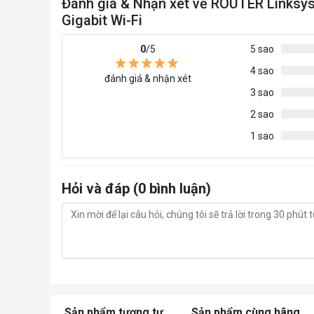
Đánh giá & Nhận xét về ROUTER Link
Gigabit Wi-Fi
0
/5
5 sao
4 sao
đánh giá & nhận xét
3 sao
2 sao
1 sao
Hỏi và đáp (0 bình luận)
Sản phẩm tương tự
Sản phẩm cùng hãng