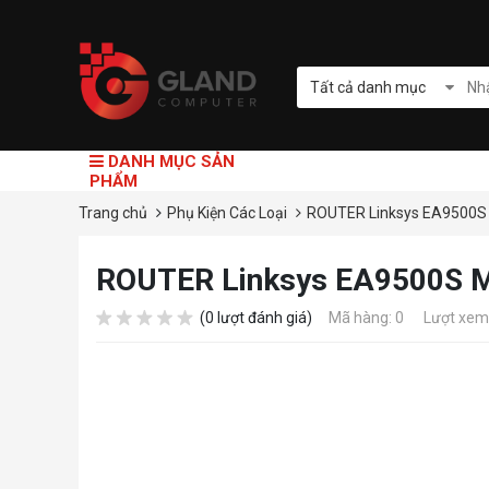
Tất cả danh mục
DANH MỤC SẢN
PHẨM
Trang chủ
Phụ Kiện Các Loại
ROUTER Linksys EA9500S 
ROUTER Linksys EA9500S M
(0 lượt đánh giá)
Mã hàng: 0
Lượt xem