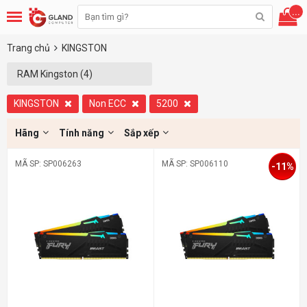
...
Trang chủ
KINGSTON
RAM Kingston (4)
KINGSTON
Non ECC
5200
Hãng
Tính năng
Sắp xếp
MÃ SP: SP006263
MÃ SP: SP006110
-11%