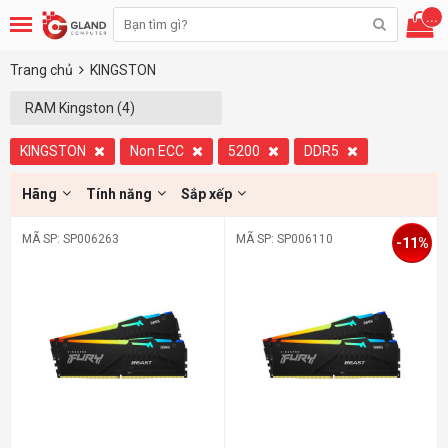
...
Trang chủ
KINGSTON
RAM Kingston (4)
KINGSTON
Non ECC
5200
DDR5
Hãng
Tính năng
Sắp xếp
MÃ SP: SP006263
MÃ SP: SP006110
-11%