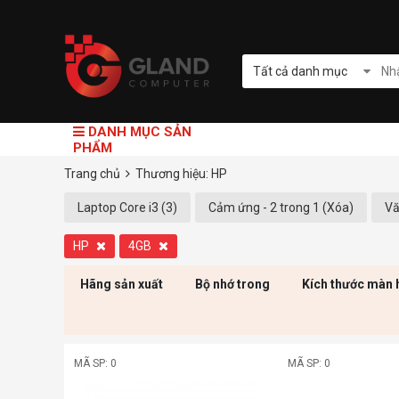
Tất cả danh mục
DANH MỤC SẢN
PHẨM
Trang chủ
Thương hiệu: HP
Laptop Core i3 (3)
Cảm ứng - 2 trong 1 (Xóa)
Vă
HP
4GB
Hãng sản xuất
Bộ nhớ trong
Kích thước màn 
MÃ SP: 0
MÃ SP: 0