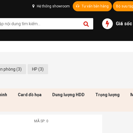
Hệ thống showroom
Tư vấn bán hàng
Bộ sưu tậ
Giá sốc
n phòng (3)
HP (3)
hình
Card đồ họa
Dung lượng HDD
Trọng lượng
M
MÃ SP: 0