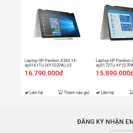
Laptop HP Pavilion X360 14-
Laptop HP Pavilion 
dy0161TU (4Y1D2PA) (i3-
dy0172TU 4Y1D7PA 
1125G4/4GB RAM/512GB SSD/14
1125G4 | 4GB | 256G
16.790.000đ
15.890.000
FHD Cảm ứng/Win11/Bạc)
Graphics | 14inch F
Win 10 | Bạc)
Liên hệ
Thêm vào giỏ
Liên hệ
ĐĂNG KÝ NHẬN EM