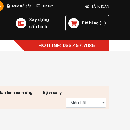
p
Mua trả góp
Tin tức
TÀI KHOẢN
Xây dựng
Giỏ hàng (
...
)
cấu hình
HOTLINE: 033.457.7086
àn hình cảm ứng
Bộ vi xử lý