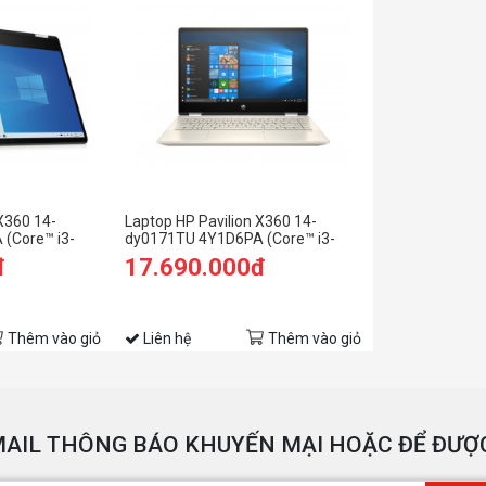
X360 14-
Laptop HP Pavilion X360 14-
(Core™ i3-
dy0171TU 4Y1D6PA (Core™ i3-
B | Intel UHD
1125G4 | 4GB | 512GB | Intel UHD |
đ
17.690.000đ
HD | Cảm ứng |
14 inch FHD | Win 10 | Vàng)
Thêm vào giỏ
Liên hệ
Thêm vào giỏ
AIL THÔNG BÁO KHUYẾN MẠI HOẶC ĐỂ ĐƯỢC