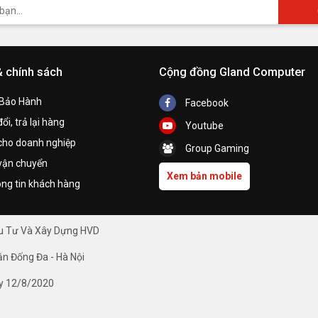
& chính sách
Cộng đồng Gland Computer
 Bảo Hành
Facebook
ổi, trả lại hàng
Youtube
cho doanh nghiệp
Group Gaming
vận chuyển
Xem bản mobile
ng tin khách hàng
ầu Tư Và Xây Dựng HVD
ận Đống Đa - Hà Nội
y 12/8/2020