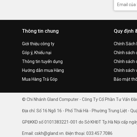
Thông tin chung
Quy định 
Giới thiệu công ty
Chính Sách
Góp ý, Khiếu nại
Chính sách đ
Thông tin tuyển dụng
Chính sách 
Hướng dẫn mua Hàng
Chính sách 
Mua Hàng Trả Góp
Bảo mật thô
© Chi Nhánh Gland Computer - Công Ty Cổ Phần Tư Vấn Đ
Địa chỉ: Số 16 Ngõ 16 - Phố Thái Hà - Phường Trung Liệt - Qu
GPĐKKD số 0101383221-001 do Sở KHĐT Tp.Hà Nội cấp ngà
Email: cskh@gland.vn. Điện thoại: 033.457.7086