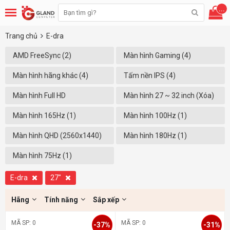
...
Trang chủ
E-dra
AMD FreeSync (2)
Màn hình Gaming (4)
Màn hình hãng khác (4)
Tấm nền IPS (4)
Màn hình Full HD
Màn hình 27 ~ 32 inch (Xóa)
(1920x1080) (3)
Màn hình 165Hz (1)
Màn hình 100Hz (1)
Màn hình QHD (2560x1440)
Màn hình 180Hz (1)
(1)
Màn hình 75Hz (1)
E-dra
27"
Hãng
Tính năng
Sắp xếp
MÃ SP: 0
MÃ SP: 0
-37%
-31%