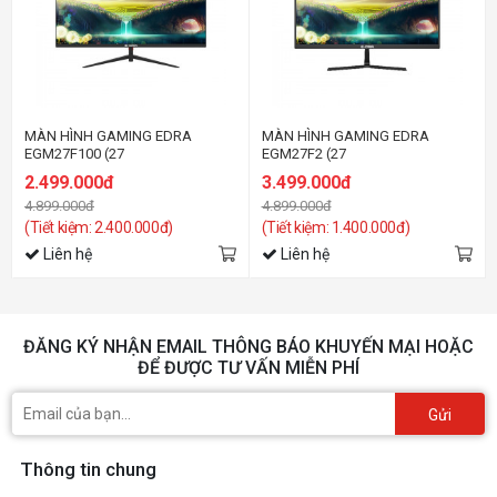
MÀN HÌNH GAMING EDRA
MÀN HÌNH GAMING EDRA
EGM27F100 (27
EGM27F2 (27
INCH/FHD/IPS/100HZ/1MS)
INCH/FHD/IPS/165HZ/0.5MS)
2.499.000đ
3.499.000đ
4.899.000đ
4.899.000đ
(Tiết kiệm: 2.400.000đ)
(Tiết kiệm: 1.400.000đ)
Liên hệ
Liên hệ
ĐĂNG KÝ NHẬN EMAIL THÔNG BÁO KHUYẾN MẠI HOẶC
ĐỂ ĐƯỢC TƯ VẤN MIỄN PHÍ
Gửi
Thông tin chung