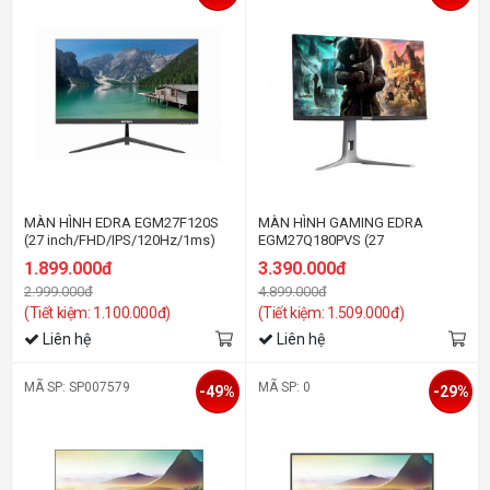
MÀN HÌNH EDRA EGM27F120S
MÀN HÌNH GAMING EDRA
(27 inch/FHD/IPS/120Hz/1ms)
EGM27Q180PVS (27
inch/QHD/IPS/180Hz/1ms)
1.899.000đ
3.390.000đ
2.999.000đ
4.899.000đ
(Tiết kiệm: 1.100.000đ)
(Tiết kiệm: 1.509.000đ)
Liên hệ
Liên hệ
MÃ SP: SP007579
MÃ SP: 0
-49%
-29%