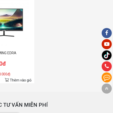
MING EDRA
/165HZ/0.5MS)
00đ
00.000đ)
Thêm vào giỏ
 TƯ VẤN MIỄN PHÍ