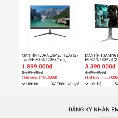
MÀN HÌNH EDRA EGM27F120S (27
MÀN HÌNH GAMING
inch/FHD/IPS/120Hz/1ms)
EGM27Q180PVS (2
inch/QHD/IPS/180
1.899.000đ
3.390.000đ
2.999.000đ
4.899.000đ
(Tiết kiệm: 1.100.000đ)
(Tiết kiệm: 1.509.000
Liên hệ
Thêm vào giỏ
Liên hệ
ĐĂNG KÝ NHẬN EM