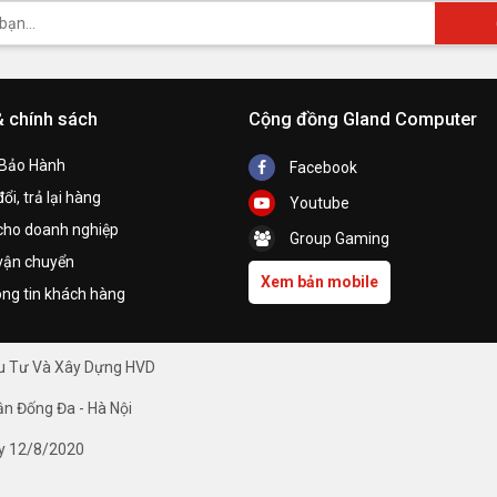
& chính sách
Cộng đồng Gland Computer
 Bảo Hành
Facebook
ổi, trả lại hàng
Youtube
cho doanh nghiệp
Group Gaming
vận chuyển
Xem bản mobile
ng tin khách hàng
ầu Tư Và Xây Dựng HVD
ận Đống Đa - Hà Nội
y 12/8/2020