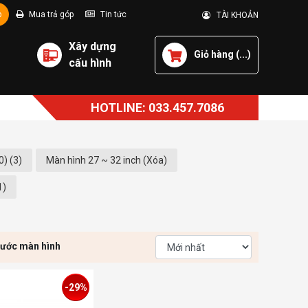
p
Mua trả góp
Tin tức
TÀI KHOẢN
Xây dựng
Giỏ hàng (
...
)
cấu hình
HOTLINE: 033.457.7086
) (3)
Màn hình 27 ~ 32 inch (Xóa)
1)
hước màn hình
-29%