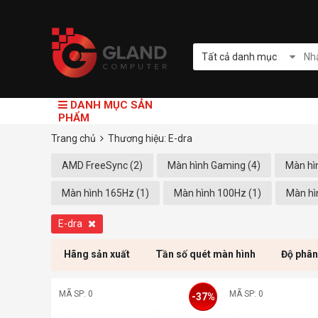
Tất cả danh mục
DANH MỤC SẢN
PHẨM
Trang chủ
Thương hiệu: E-dra
AMD FreeSync (2)
Màn hình Gaming (4)
Màn hì
Màn hình 165Hz (1)
Màn hình 100Hz (1)
Màn hì
E-dra
Hãng sản xuất
Tần số quét màn hình
Độ phân
MÃ SP: 0
MÃ SP: 0
-37%