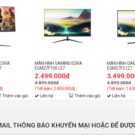
 EDRA
MÀN HÌNH GAMING EDRA
MÀN HÌNH GA
7
EGM27F100 (27
EGM27F2 (27
Hz/1ms)
INCH/FHD/IPS/100HZ/1MS)
INCH/FHD/IPS
2.499.000đ
3.499.0
4.899.000đ
4.899.000đ
đ)
(Tiết kiệm: 2.400.000đ)
(Tiết kiệm: 1.4
Thêm vào giỏ
Liên hệ
Thêm vào giỏ
Liên hệ
AIL THÔNG BÁO KHUYẾN MẠI HOẶC ĐỂ ĐƯỢC