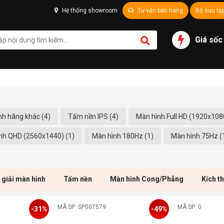
Hệ thống showroom
Tư vấn bán hàng
Bộ sưu tậ
Giá sốc
nh hãng khác (4)
Tấm nền IPS (4)
Màn hình Full HD (1920x1080
nh QHD (2560x1440) (1)
Màn hình 180Hz (1)
Màn hình 75Hz (
 giải màn hình
Tấm nền
Màn hình Cong/Phẳng
Kích t
MÃ SP: SP007579
MÃ SP: 0
-31%
-49%