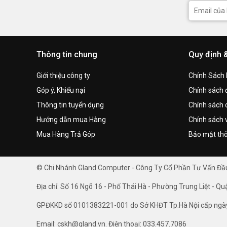
Thông tin chung
Quy định 
Giới thiệu công ty
Chính Sách
Góp ý, Khiếu nại
Chính sách đ
Thông tin tuyển dụng
Chính sách 
Hướng dẫn mua Hàng
Chính sách 
Mua Hàng Trả Góp
Bảo mật thô
© Chi Nhánh Gland Computer - Công Ty Cổ Phần Tư Vấn Đ
Địa chỉ: Số 16 Ngõ 16 - Phố Thái Hà - Phường Trung Liệt - Qu
GPĐKKD số 0101383221-001 do Sở KHĐT Tp.Hà Nội cấp ngà
Email: cskh@gland.vn. Điện thoại: 033.457.7086