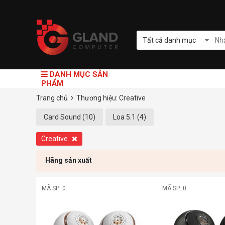
Tất cả danh mục
DANH MỤC SẢN
PHẨM
Trang chủ
Thương hiệu: Creative
Card Sound (10)
Loa 5.1 (4)
Creative
Hãng sản xuất
MÃ SP: 0
MÃ SP: 0