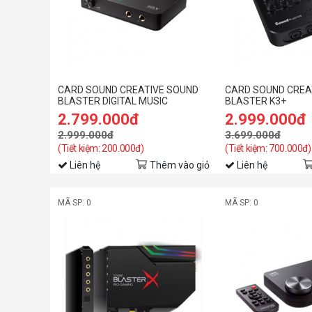
CARD SOUND CREATIVE SOUND
CARD SOUND CREA
BLASTER DIGITAL MUSIC
BLASTER K3+
PREMIUM HD
2.799.000đ
2.999.000đ
2.999.000đ
3.699.000đ
(Tiết kiệm: 200.000đ)
(Tiết kiệm: 700.000đ)
Liên hệ
Thêm vào giỏ
Liên hệ
MÃ SP: 0
MÃ SP: 0