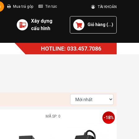
p
Mua trả góp
Tin tức
TÀI KHOẢN
Xây dựng
Giỏ hàng (
...
)
cấu hình
HOTLINE: 033.457.7086
MÃ SP: 0
-18%