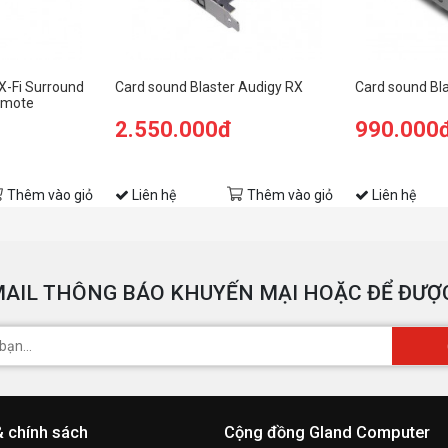
X-Fi Surround
Card sound Blaster Audigy RX
Card sound Bla
emote
2.550.000đ
990.000
Thêm vào giỏ
Liên hệ
Thêm vào giỏ
Liên hệ
AIL THÔNG BÁO KHUYẾN MẠI HOẶC ĐỂ ĐƯỢC
& chính sách
Cộng đồng Gland Computer