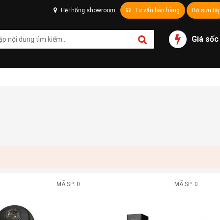
Hệ thống showroom
Tư vấn bán hàng
Bộ sưu tậ
Giá sốc
MÃ SP: 0
MÃ SP: 0