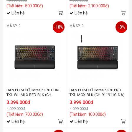
16.999.000đ
4.099.000đ
(Tiết kiệm: 500.000đ)
(Tiết kiệm: 2.100.000đ)
Liên hệ
Liên hệ
MÃ SP: 0
MÃ SP: 0
-18%
-3%
BÀN PHÍM CƠ Corsair K70 CORE
BÀN PHÍM CƠ Corsair K70 PRO
TKL WL-MLX RED-BLK (CH-
TKL-MGX-BLK (CH-911911G-NA)
914901E-NA)
3.399.000đ
3.999.000đ
4.099.000đ
4.099.000đ
(Tiết kiệm: 700.000đ)
(Tiết kiệm: 100.000đ)
Liên hệ
Liên hệ