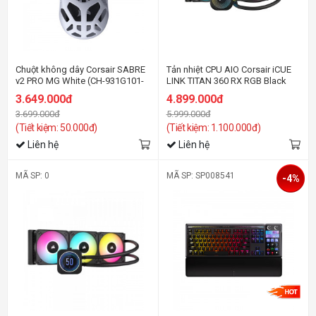
Chuột không dây Corsair SABRE
Tản nhiệt CPU AIO Corsair iCUE
v2 PRO MG White (CH-931G101-
LINK TITAN 360 RX RGB Black
WW)
CW-9061018-WW
3.649.000đ
4.899.000đ
3.699.000đ
5.999.000đ
(Tiết kiệm: 50.000đ)
(Tiết kiệm: 1.100.000đ)
Liên hệ
Liên hệ
MÃ SP: 0
MÃ SP: SP008541
-4%