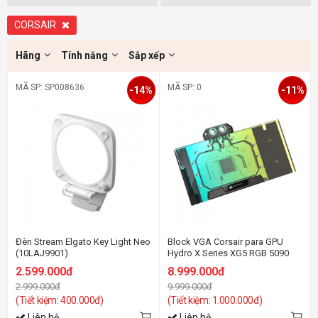
CORSAIR
Hãng
Tính năng
Sắp xếp
MÃ SP: SP008636
MÃ SP: 0
-14%
-11%
Đèn Stream Elgato Key Light Neo
Block VGA Corsair para GPU
(10LAJ9901)
Hydro X Series XG5 RGB 5090
ASTRAL
2.599.000đ
8.999.000đ
2.999.000đ
9.999.000đ
(Tiết kiệm: 400.000đ)
(Tiết kiệm: 1.000.000đ)
Liên hệ
Liên hệ