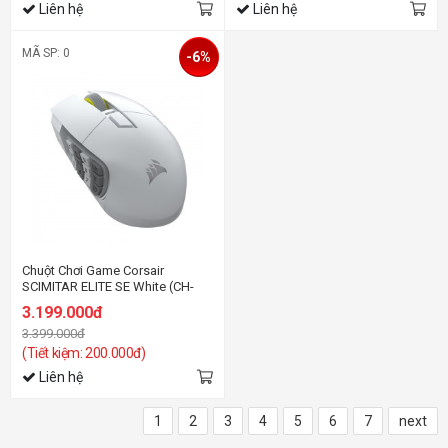
Liên hệ
Liên hệ
MÃ SP: 0
-6%
Chuột Chơi Game Corsair
SCIMITAR ELITE SE White (CH-
9314011-AP)
3.199.000đ
3.399.000đ
(Tiết kiệm: 200.000đ)
Liên hệ
1
2
3
4
5
6
7
next