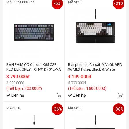
MÃ SP: SP008577
MÃ SP: 0
-6%
-31%
BÀN PHÍM CƠ Corsair K65 CSR
Bàn phím cơ Corsair VANGUARD
RED BLK GREY _ CH-91D401L-NA
96 MLX Pulse, Black & White,
Dual Tone PBT (CH-91E921I-NA)
3.799.000đ
4.199.000đ
3.999.000đ
5.999.000đ
(Tiết kiệm: 200.000đ)
(Tiết kiệm: 1.800.000đ)
Liên hệ
Liên hệ
MÃ SP: 0
MÃ SP: 0
-36%
-36%