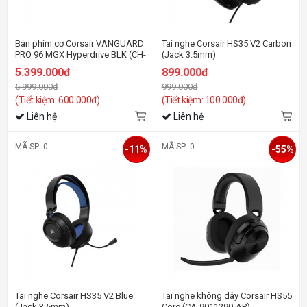
Bàn phím cơ Corsair VANGUARD
Tai nghe Corsair HS35 V2 Carbon
PRO 96 MGX Hyperdrive BLK (CH-
(Jack 3.5mm)
91E911G-NA)
5.399.000đ
899.000đ
5.999.000đ
999.000đ
(Tiết kiệm: 600.000đ)
(Tiết kiệm: 100.000đ)
Liên hệ
Liên hệ
MÃ SP: 0
MÃ SP: 0
-11%
-55%
Tai nghe Corsair HS35 V2 Blue
Tai nghe không dây Corsair HS55
(Jack 3.5mm)
Core (CA-9011290-AP)