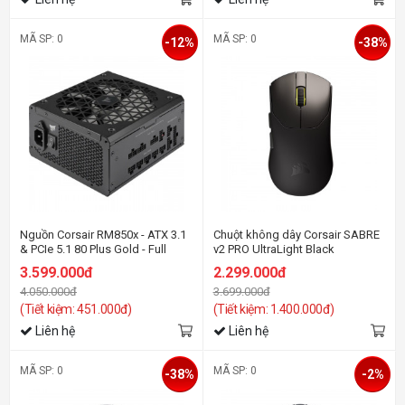
MÃ SP: 0
MÃ SP: 0
-12%
-38%
Nguồn Corsair RM850x - ATX 3.1
Chuột không dây Corsair SABRE
& PCIe 5.1 80 Plus Gold - Full
v2 PRO UltraLight Black
Modul (CP-9020270-NA)
3.599.000đ
2.299.000đ
4.050.000đ
3.699.000đ
(Tiết kiệm: 451.000đ)
(Tiết kiệm: 1.400.000đ)
Liên hệ
Liên hệ
MÃ SP: 0
MÃ SP: 0
-38%
-2%