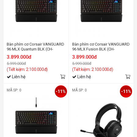
Bàn phím cơ Corsair VANGUARD
Bàn phím cơ Corsair VANGUARD
96 MLX Quantum BLK (CH-
96 MLX Fusion BLK (CH-
91E901H-NA)
91E901F-NA)
3.899.000đ
3.899.000đ
5.999.000đ
5.999.000đ
(Tiết kiệm: 2.100.000đ)
(Tiết kiệm: 2.100.000đ)
Liên hệ
Liên hệ
MÃ SP: 0
MÃ SP: 0
-11%
-11%