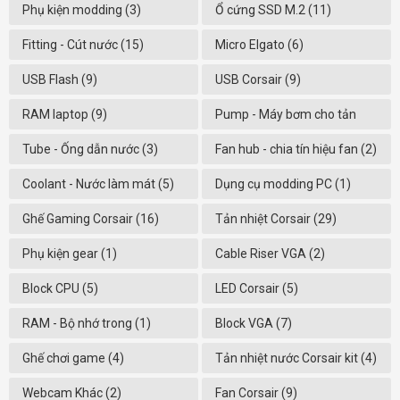
Phụ kiện modding (3)
Ổ cứng SSD M.2 (11)
Fitting - Cút nước (15)
Micro Elgato (6)
USB Flash (9)
USB Corsair (9)
RAM laptop (9)
Pump - Máy bơm cho tản
nhiệt nước (12)
Tube - Ống dẫn nước (3)
Fan hub - chia tín hiệu fan (2)
Coolant - Nước làm mát (5)
Dụng cụ modding PC (1)
Ghế Gaming Corsair (16)
Tản nhiệt Corsair (29)
Phụ kiện gear (1)
Cable Riser VGA (2)
Block CPU (5)
LED Corsair (5)
RAM - Bộ nhớ trong (1)
Block VGA (7)
Ghế chơi game (4)
Tản nhiệt nước Corsair kit (4)
Webcam Khác (2)
Fan Corsair (9)