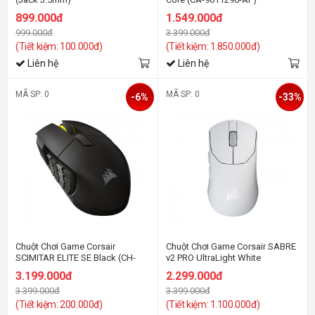
899.000đ
1.549.000đ
999.000đ
3.399.000đ
(Tiết kiệm: 100.000đ)
(Tiết kiệm: 1.850.000đ)
Liên hệ
Liên hệ
MÃ SP: 0
MÃ SP: 0
-6%
-33%
Chuột Chơi Game Corsair
Chuột Chơi Game Corsair SABRE
SCIMITAR ELITE SE Black (CH-
v2 PRO UltraLight White
9314014-AP)
3.199.000đ
2.299.000đ
3.399.000đ
3.399.000đ
(Tiết kiệm: 200.000đ)
(Tiết kiệm: 1.100.000đ)