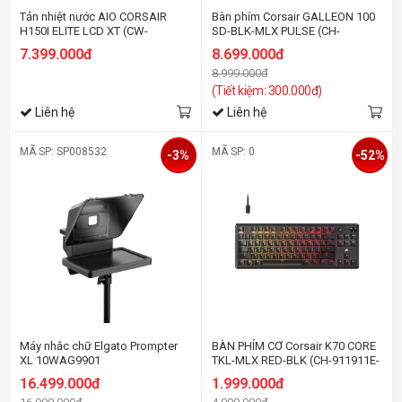
Tản nhiệt nước AIO CORSAIR
Bàn phím Corsair GALLEON 100
H150I ELITE LCD XT (CW-
SD-BLK-MLX PULSE (CH-
9060075-WW)
912A31I-NA)
7.399.000đ
8.699.000đ
8.999.000đ
(Tiết kiệm: 300.000đ)
Liên hệ
Liên hệ
MÃ SP: SP008532
MÃ SP: 0
-3%
-52%
Máy nhắc chữ Elgato Prompter
BÀN PHÍM CƠ Corsair K70 CORE
XL 10WAG9901
TKL-MLX RED-BLK (CH-911911E-
NA)
16.499.000đ
1.999.000đ