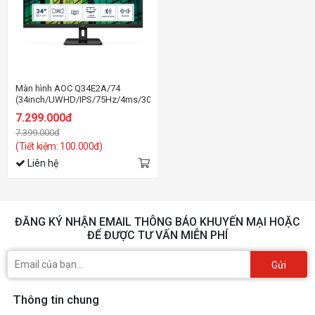
Màn hình AOC Q34E2A/74
(34inch/UWHD/IPS/75Hz/4ms/300nits/HDMI+DP/Loa)
7.299.000đ
7.399.000đ
(Tiết kiệm: 100.000đ)
Liên hệ
ĐĂNG KÝ NHẬN EMAIL THÔNG BÁO KHUYẾN MẠI HOẶC
ĐỂ ĐƯỢC TƯ VẤN MIỄN PHÍ
Gửi
Thông tin chung