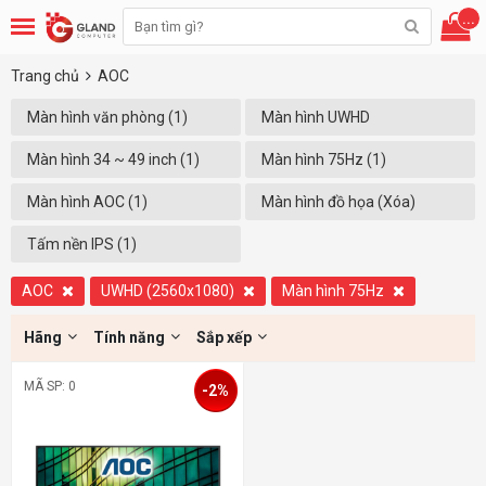
...
Trang chủ
AOC
Màn hình văn phòng (1)
Màn hình UWHD
(2560X1080) (1)
Màn hình 34 ~ 49 inch (1)
Màn hình 75Hz (1)
Màn hình AOC (1)
Màn hình đồ họa (Xóa)
Tấm nền IPS (1)
AOC
UWHD (2560x1080)
Màn hình 75Hz
Hãng
Tính năng
Sắp xếp
MÃ SP: 0
-2%