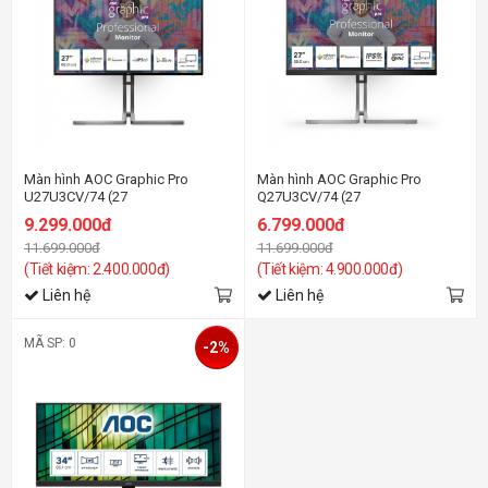
Màn hình AOC Graphic Pro
Màn hình AOC Graphic Pro
U27U3CV/74 (27
Q27U3CV/74 (27
Inch/UHD/NANO
Inch/QHD/NANO
9.299.000đ
6.799.000đ
IPS/60Hz/4ms/Loa/RJ45/HDR400/USB-
IPS/75Hz/4ms/Loa/RJ45/HDR400/U
11.699.000đ
11.699.000đ
C 96W)
C 96W)
(Tiết kiệm: 2.400.000đ)
(Tiết kiệm: 4.900.000đ)
Liên hệ
Liên hệ
MÃ SP: 0
-2%