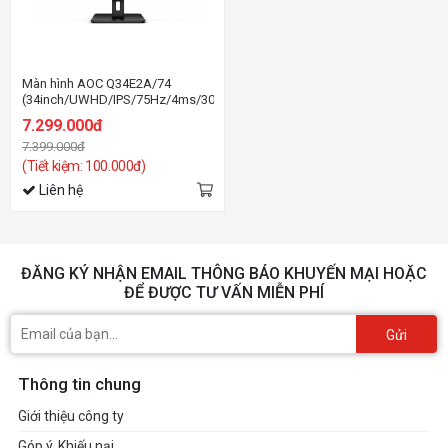
Màn hình AOC Q34E2A/74
(34inch/UWHD/IPS/75Hz/4ms/300nits/HDMI+DP/Loa)
7.299.000đ
7.399.000đ
(Tiết kiệm: 100.000đ)
Liên hệ
ĐĂNG KÝ NHẬN EMAIL THÔNG BÁO KHUYẾN MẠI HOẶC
ĐỂ ĐƯỢC TƯ VẤN MIỄN PHÍ
Gửi
Thông tin chung
Giới thiệu công ty
Góp ý, Khiếu nại