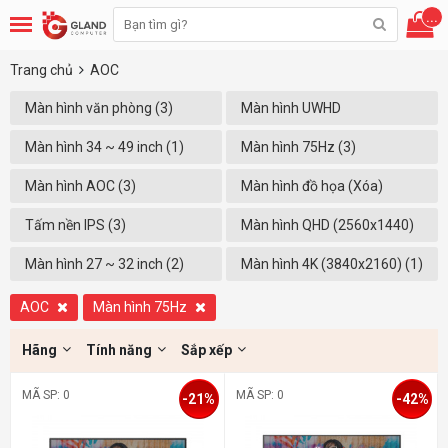
...
Trang chủ
AOC
Màn hình văn phòng (3)
Màn hình UWHD
(2560X1080) (1)
Màn hình 34 ~ 49 inch (1)
Màn hình 75Hz (3)
Màn hình AOC (3)
Màn hình đồ họa (Xóa)
Tấm nền IPS (3)
Màn hình QHD (2560x1440)
(1)
Màn hình 27 ~ 32 inch (2)
Màn hình 4K (3840x2160) (1)
AOC
Màn hình 75Hz
Hãng
Tính năng
Sắp xếp
MÃ SP: 0
MÃ SP: 0
-21%
-42%