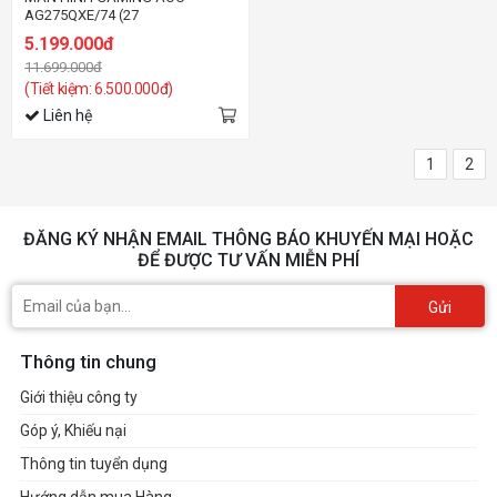
AG275QXE/74 (27
INCH/QHD/IPS/170HZ/1MS)
5.199.000đ
11.699.000đ
(Tiết kiệm: 6.500.000đ)
Liên hệ
1
2
ĐĂNG KÝ NHẬN EMAIL THÔNG BÁO KHUYẾN MẠI HOẶC
ĐỂ ĐƯỢC TƯ VẤN MIỄN PHÍ
Gửi
Thông tin chung
Giới thiệu công ty
Góp ý, Khiếu nại
Thông tin tuyển dụng
Hướng dẫn mua Hàng