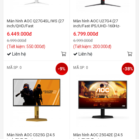
Màn hình AOC Q27G4SL/WS (27
Màn hình AOC U27G4 (27
inch/QHD/Fast
inch/Fast IPS/UHD-160Hz-
IPS/320Hz/0.3ms)
0.5ms/FHD-320Hz-0.03ms)
6.449.000đ
6.799.000đ
6.999.000đ
6.999.000đ
(Tiết kiệm: 550.000đ)
(Tiết kiệm: 200.000đ)
Liên hệ
Liên hệ
MÃ SP: 0
MÃ SP: 0
-9%
-38%
Màn hình AOC CS25G (24.5
Màn hình AOC 25G42E (24.5