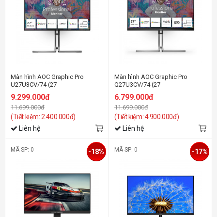
Màn hình AOC Graphic Pro
Màn hình AOC Graphic Pro
U27U3CV/74 (27
Q27U3CV/74 (27
Inch/UHD/NANO
Inch/QHD/NANO
9.299.000đ
6.799.000đ
IPS/60Hz/4ms/Loa/RJ45/HDR400/USB-
IPS/75Hz/4ms/Loa/RJ45/HDR400/U
11.699.000đ
11.699.000đ
C 96W)
C 96W)
(Tiết kiệm: 2.400.000đ)
(Tiết kiệm: 4.900.000đ)
Liên hệ
Liên hệ
MÃ SP: 0
MÃ SP: 0
-18%
-17%