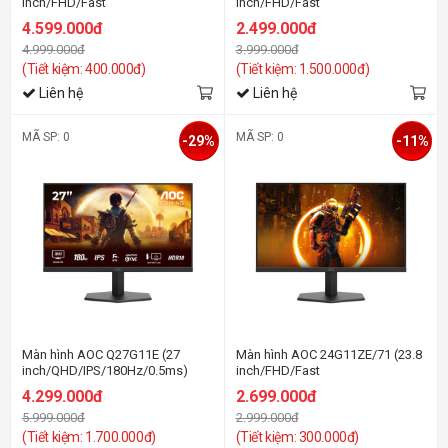
inch/FHD/Fast
inch/FHD/Fast
IPS/310Hz/0.3ms)
IPS/180Hz/0.5ms)
4.599.000đ
2.499.000đ
4.999.000đ
3.999.000đ
(Tiết kiệm: 400.000đ)
(Tiết kiệm: 1.500.000đ)
Liên hệ
Liên hệ
MÃ SP: 0
MÃ SP: 0
-29%
-11%
Màn hình AOC Q27G11E (27
Màn hình AOC 24G11ZE/71 (23.8
inch/QHD/IPS/180Hz/0.5ms)
inch/FHD/Fast
IPS/240Hz/0.3ms)
4.299.000đ
2.699.000đ
5.999.000đ
2.999.000đ
(Tiết kiệm: 1.700.000đ)
(Tiết kiệm: 300.000đ)