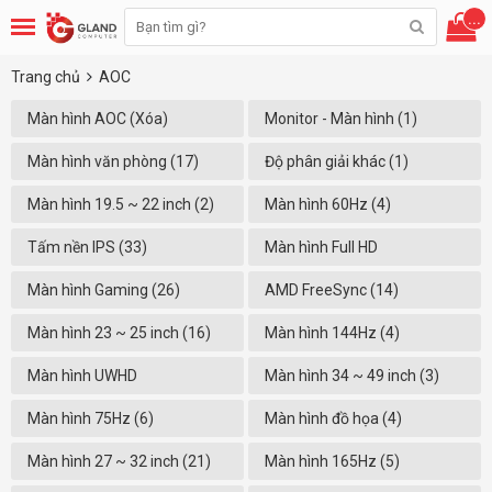
...
Trang chủ
AOC
Màn hình AOC (Xóa)
Monitor - Màn hình (1)
Màn hình văn phòng (17)
Độ phân giải khác (1)
Màn hình 19.5 ~ 22 inch (2)
Màn hình 60Hz (4)
Tấm nền IPS (33)
Màn hình Full HD
(1920x1080) (27)
Màn hình Gaming (26)
AMD FreeSync (14)
Màn hình 23 ~ 25 inch (16)
Màn hình 144Hz (4)
Màn hình UWHD
Màn hình 34 ~ 49 inch (3)
(2560X1080) (2)
Màn hình 75Hz (6)
Màn hình đồ họa (4)
Màn hình 27 ~ 32 inch (21)
Màn hình 165Hz (5)