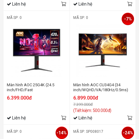
Liên hệ
Liên hệ
MÃ SP: 0
MÃ SP: 0
-7%
Màn hình AOC 25G4K (24.5
Màn hình AOC CU34G4 (34
inch/FHD/Fast
inch/WQHD/VA/180Hz/0.5ms)
IPS/420Hz/0.3ms)
6.399.000đ
6.899.000đ
7.399.000đ
(Tiết kiệm: 500.000đ)
Liên hệ
Liên hệ
MÃ SP: 0
MÃ SP: SP008017
-14%
-24%