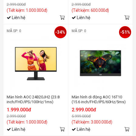
2.999.000đ
2.999.000đ
(Tiết kiệm: 1.000.000đ)
(Tiết kiệm: 600.000đ)
Liên hệ
Liên hệ
MÃ SP: 0
MÃ SP: 0
-34%
-51%
Màn hình AOC 24B20JH2 (23.8
Màn hình di động AOC 16T10
inch/FHD/IPS/100Hz/1ms)
(15.6 inch/FHD/IPS/60Hz/5ms)
1.999.000đ
2.999.000đ
2.999.000đ
5.999.000đ
(Tiết kiệm: 1.000.000đ)
(Tiết kiệm: 3.000.000đ)
Liên hệ
Liên hệ