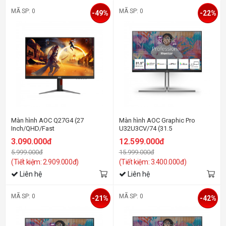
MÃ SP: 0
MÃ SP: 0
-49%
-22%
Màn hình AOC Q27G4 (27
Màn hình AOC Graphic Pro
Inch/QHD/Fast
U32U3CV/74 (31.5
IPS/180Hz/1ms/HDR 400)
Inch/UHD/NANO
3.090.000đ
12.599.000đ
IPS/60Hz/4ms/Loa/RJ45/HDR400/U
5.999.000đ
15.999.000đ
C 96W)
(Tiết kiệm: 2.909.000đ)
(Tiết kiệm: 3.400.000đ)
Liên hệ
Liên hệ
MÃ SP: 0
MÃ SP: 0
-21%
-42%