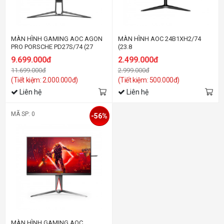
MÀN HÌNH GAMING AOC AGON
MÀN HÌNH AOC 24B1XH2/74
PRO PORSCHE PD27S/74 (27
(23.8
INCH/QHD/IPS/170HZ/1MS)
INCH/FHD/IPS/100HZ/4MS)
9.699.000đ
2.499.000đ
11.699.000đ
2.999.000đ
(Tiết kiệm: 2.000.000đ)
(Tiết kiệm: 500.000đ)
Liên hệ
Liên hệ
MÃ SP: 0
-56%
MÀN HÌNH GAMING AOC