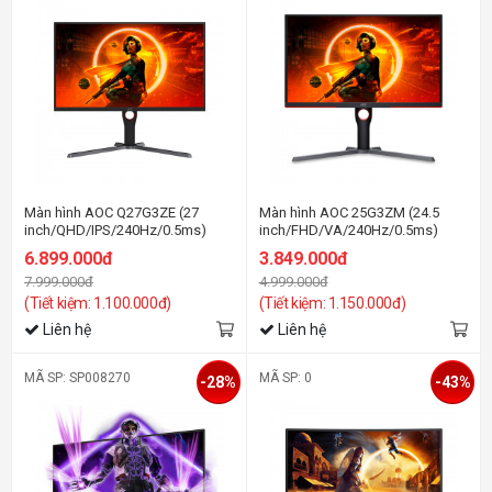
Màn hình AOC Q27G3ZE (27
Màn hình AOC 25G3ZM (24.5
inch/QHD/IPS/240Hz/0.5ms)
inch/FHD/VA/240Hz/0.5ms)
6.899.000đ
3.849.000đ
7.999.000đ
4.999.000đ
(Tiết kiệm: 1.100.000đ)
(Tiết kiệm: 1.150.000đ)
Liên hệ
Liên hệ
MÃ SP: SP008270
MÃ SP: 0
-28%
-43%