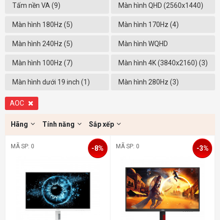
Tấm nền VA (9)
Màn hình QHD (2560x1440)
(9)
Màn hình 180Hz (5)
Màn hình 170Hz (4)
Màn hình 240Hz (5)
Màn hình WQHD
(3440x1440) (1)
Màn hình 100Hz (7)
Màn hình 4K (3840x2160) (3)
Màn hình dưới 19 inch (1)
Màn hình 280Hz (3)
AOC
Hãng
Tính năng
Sắp xếp
MÃ SP: 0
MÃ SP: 0
-8%
-3%