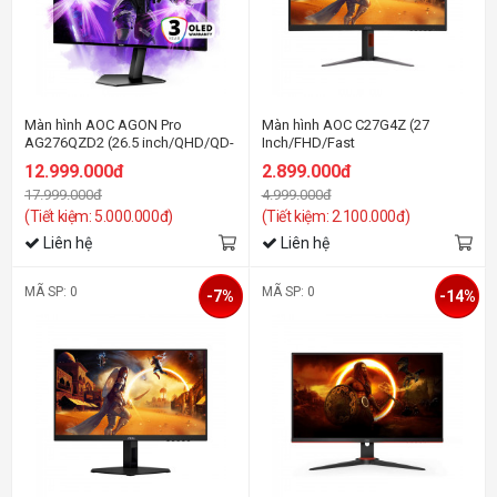
Màn hình AOC AGON Pro
Màn hình AOC C27G4Z (27
AG276QZD2 (26.5 inch/QHD/QD-
Inch/FHD/Fast
OLED/240Hz/0.03ms)
VA/280Hz/0.3ms/Cong)
12.999.000đ
2.899.000đ
17.999.000đ
4.999.000đ
(Tiết kiệm: 5.000.000đ)
(Tiết kiệm: 2.100.000đ)
Liên hệ
Liên hệ
MÃ SP: 0
MÃ SP: 0
-7%
-14%