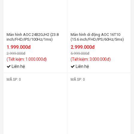
Màn hình AOC 24B20JH2 (23.8
Màn hình di động AOC 16T10
inch/FHD/IPS/100Hz/1ms)
(15.6 inch/FHD/IPS/60Hz/5ms)
1.999.000đ
2.999.000đ
2.999.000đ
5.999.000đ
(Tiết kiệm: 1.000.000đ)
(Tiết kiệm: 3.000.000đ)
Liên hệ
Liên hệ
MÃ SP: 0
MÃ SP: 0
-22%
-21%