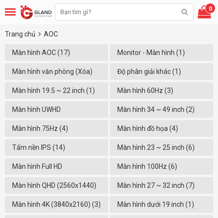
0
Trang chủ
AOC
Màn hình AOC (17)
Monitor - Màn hình (1)
Màn hình văn phòng (Xóa)
Độ phân giải khác (1)
Màn hình 19.5 ~ 22 inch (1)
Màn hình 60Hz (3)
Màn hình UWHD
Màn hình 34 ~ 49 inch (2)
(2560X1080) (2)
Màn hình 75Hz (4)
Màn hình đồ họa (4)
Tấm nền IPS (14)
Màn hình 23 ~ 25 inch (6)
Màn hình Full HD
Màn hình 100Hz (6)
(1920x1080) (10)
Màn hình QHD (2560x1440)
Màn hình 27 ~ 32 inch (7)
(1)
Màn hình 4K (3840x2160) (3)
Màn hình dưới 19 inch (1)