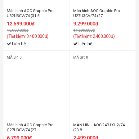
Màn hình AOC Graphic Pro
Màn hình AOC Graphic Pro
U32U3CV/74 (31.5
U27U3CV/74 (27
Inch/UHD/NANO
Inch/UHD/NANO
12.599.000đ
9.299.000đ
IPS/60Hz/4ms/Loa/RJ45/HDR400/USB-
IPS/60Hz/4ms/Loa/RJ45/HDR400/U
15.999.000đ
11.699.000đ
C 96W)
C 96W)
(Tiết kiệm: 3.400.000đ)
(Tiết kiệm: 2.400.000đ)
Liên hệ
Liên hệ
MÃ SP: 0
MÃ SP: 0
-42%
-17%
Màn hình AOC Graphic Pro
MÀN HÌNH AOC 24B1XH2/74
Q27U3CV/74 (27
(23.8
Inch/QHD/NANO
INCH/FHD/IPS/100HZ/4MS)
6.799.000đ
2.499.000đ