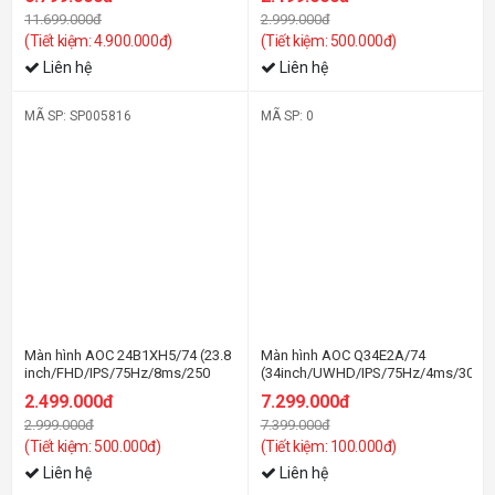
IPS/75Hz/4ms/Loa/RJ45/HDR400/USB-
11.699.000đ
2.999.000đ
C 96W)
(Tiết kiệm: 4.900.000đ)
(Tiết kiệm: 500.000đ)
Liên hệ
Liên hệ
MÃ SP: SP005816
MÃ SP: 0
-17%
-2%
Màn hình AOC 24B1XH5/74 (23.8
Màn hình AOC Q34E2A/74
inch/FHD/IPS/75Hz/8ms/250
(34inch/UWHD/IPS/75Hz/4ms/300ni
nits/HDMI+VGA)
2.499.000đ
7.299.000đ
2.999.000đ
7.399.000đ
(Tiết kiệm: 500.000đ)
(Tiết kiệm: 100.000đ)
Liên hệ
Liên hệ