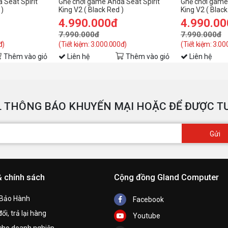
 Seat Spirit
Ghế chơi game Anda Seat Spirit
Ghế chơi game 
 )
King V2 ( Black Red )
King V2 ( Black
4.990.000đ
4.990.0
7.990.000đ
7.990.000đ
đ)
(Tiết kiệm: 3.000.000đ)
(Tiết kiệm: 3.0
Thêm vào giỏ
Liên hệ
Thêm vào giỏ
Liên hệ
 THÔNG BÁO KHUYẾN MẠI HOẶC ĐỂ ĐƯỢC TƯ
Gửi
& chính sách
Cộng đồng Gland Computer
 Bảo Hành
Facebook
ổi, trả lại hàng
Youtube