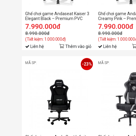
Ghế chơi game Andaseat Kaiser 3
Ghế chơi game Anda
Elegant Black – Premium PVC
Creamy Pink – Pr
Leather - L
Leather - L
7.990.000đ
7.990.000đ
8.990.000đ
8.990.000đ
(Tiết kiệm: 1.000.000đ)
(Tiết kiệm: 1.000.000
Liên hệ
Thêm vào giỏ
Liên hệ
MÃ SP:
MÃ SP:
-23%