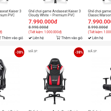
seat Kaiser 3
Ghế chơi game Andaseat Kaiser 3
Ghế chơi game
emium PVC
Cloudy White – Premium PVC
Classic Maroo
Leather - L
Leather - L
7.990.000đ
7.990.0
8.990.000đ
8.990.000đ
đ)
(Tiết kiệm: 1.000.000đ)
(Tiết kiệm: 1.0
Thêm vào giỏ
Liên hệ
Thêm vào giỏ
Liên hệ
MÃ SP:
MÃ SP:
-38%
-38%