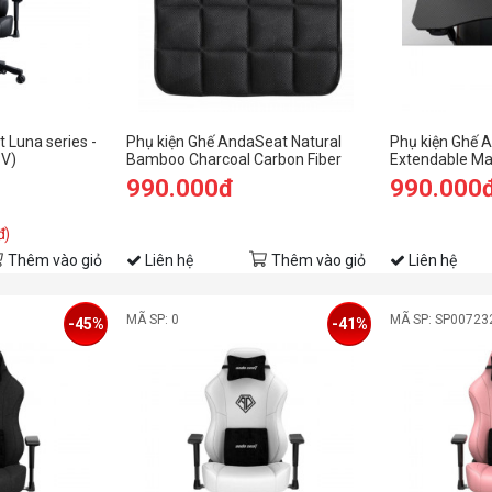
Luna series -
Phụ kiện Ghế AndaSeat Natural
Phụ kiện Ghế A
PV)
Bamboo Charcoal Carbon Fiber
Extendable Mag
Seat Mat
990.000đ
990.000
đ)
Thêm vào giỏ
Liên hệ
Thêm vào giỏ
Liên hệ
MÃ SP: 0
MÃ SP: SP00723
-45%
-41%