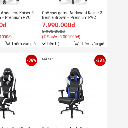
 Andaseat Kaiser 3
Ghế chơi game Andaseat Kaiser 3
n – Premium PVC
Bentle Brown – Premium PVC
Leather - L
00đ
7.990.000đ
8.990.000đ
00.000đ)
(Tiết kiệm: 1.000.000đ)
Thêm vào giỏ
Liên hệ
Thêm vào giỏ
MÃ SP:
-38%
-38%