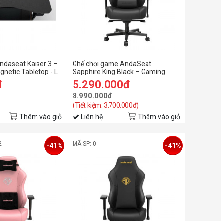
ndaseat Kaiser 3 –
Ghế chơi game AndaSeat
netic Tabletop - L
Sapphire King Black – Gaming
Chair
đ
5.290.000đ
8.990.000đ
(Tiết kiệm: 3.700.000đ)
Thêm vào giỏ
Liên hệ
Thêm vào giỏ
2
MÃ SP: 0
-41%
-41%