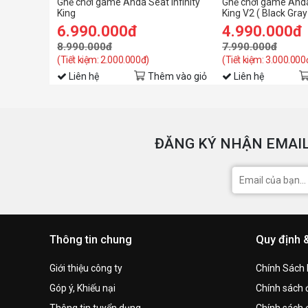
Ghế chơi game Anda Seat Infinity
Ghế chơi game Anda
King
King V2 ( Black Gray
6.990.000đ
4.990.000đ
8.990.000đ
7.990.000đ
(Tiết kiệm: 2.000.000đ)
(Tiết kiệm: 3.000.000
Liên hệ
Thêm vào giỏ
Liên hệ
ĐĂNG KÝ NHẬN EMAIL
Thông tin chung
Quy định 
Giới thiệu công ty
Chính Sách
Góp ý, Khiếu nại
Chính sách đ