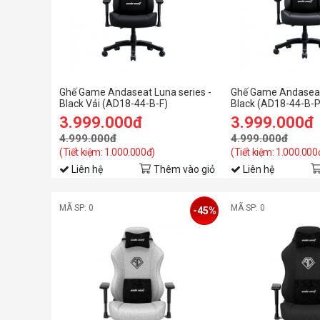
Ghế Game Andaseat Luna series -
Ghế Game Andaseat 
Black Vải (AD18-44-B-F)
Black (AD18-44-B-
3.999.000đ
3.999.000đ
4.999.000đ
4.999.000đ
(Tiết kiệm: 1.000.000đ)
(Tiết kiệm: 1.000.000
Liên hệ
Thêm vào giỏ
Liên hệ
MÃ SP: 0
MÃ SP: 0
-45%