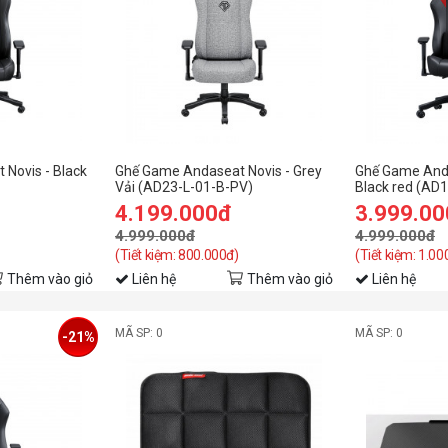
Novis - Black
Ghế Game Andaseat Novis - Grey
Ghế Game Anda
Vải (AD23-L-01-B-PV)
Black red (AD
4.199.000đ
3.999.0
4.999.000đ
4.999.000đ
(Tiết kiệm: 800.000đ)
(Tiết kiệm: 1.0
Thêm vào giỏ
Liên hệ
Thêm vào giỏ
Liên hệ
MÃ SP: 0
MÃ SP: 0
-21%