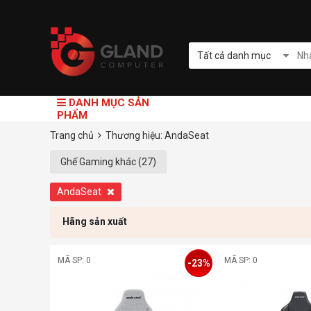
Tất cả danh mục
DANH MỤC SẢN
PHẨM
Trang chủ
Thương hiệu: AndaSeat
Ghế Gaming khác (27)
AndaSeat
Hãng sản xuất
MÃ SP: 0
MÃ SP: 0
-23%