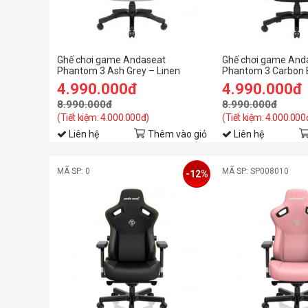
Ghế chơi game Andaseat
Ghế chơi game And
Phantom 3 Ash Grey – Linen
Phantom 3 Carbon B
Fabric – Premium Office Gaming
Fabric – Premium O
4.990.000đ
4.990.000đ
Chair
Chair
8.990.000đ
8.990.000đ
(Tiết kiệm: 4.000.000đ)
(Tiết kiệm: 4.000.000
Liên hệ
Thêm vào giỏ
Liên hệ
MÃ SP: 0
MÃ SP: SP008010
-12%