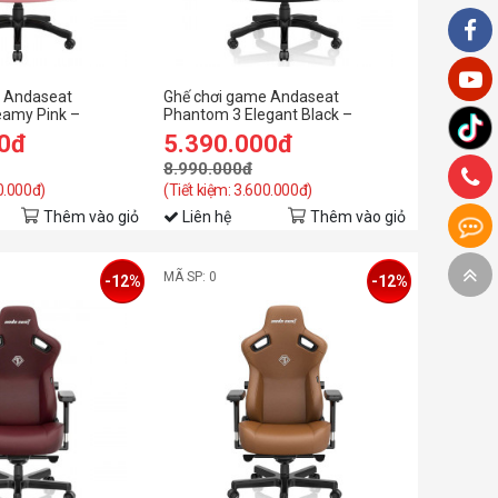
e Andaseat
Ghế chơi game Andaseat
eamy Pink –
Phantom 3 Elegant Black –
eather – Office
Premium PVC Leather – Office
00đ
5.390.000đ
Gaming Chair
8.990.000đ
00.000đ)
(Tiết kiệm: 3.600.000đ)
Thêm vào giỏ
Liên hệ
Thêm vào giỏ
MÃ SP: 0
-12%
-12%