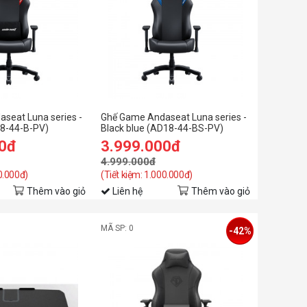
seat Luna series -
Ghế Game Andaseat Luna series -
18-44-B-PV)
Black blue (AD18-44-BS-PV)
00đ
3.999.000đ
4.999.000đ
00.000đ)
(Tiết kiệm: 1.000.000đ)
Thêm vào giỏ
Liên hệ
Thêm vào giỏ
MÃ SP: 0
-42%