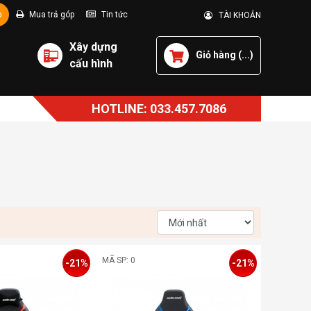
p
Mua trả góp
Tin tức
TÀI KHOẢN
Xây dựng
Giỏ hàng (
...
)
cấu hình
HOTLINE: 033.457.7086
MÃ SP: 0
-21%
-21%