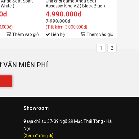
Anda Seat Spirit
Ghế chơi game Anda Seat
 White )
Assassin King V2 ( Black Blue )
00đ
4.990.000đ
7.990.000đ
00.000đ)
(Tiết kiệm: 3.000.000đ)
Thêm vào giỏ
Liên hệ
Thêm vào giỏ
1
2
 VẤN MIỄN PHÍ
Showroom
Địa chỉ:
số 37-39 Ngõ 29 Mạc Thái Tông - Hà
Nội.
[Xem đường đi]