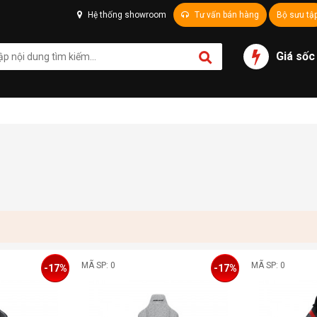
Hệ thống showroom
Tư vấn bán hàng
Bộ sưu tậ
Giá sốc
MÃ SP: 0
MÃ SP: 0
-17%
-17%