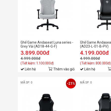
Ghế Game Andaseat Luna series -
Ghế Game Andaseat 
Grey Vải (AD18-44-G-F)
(AD23-L-01-B-PV)
3.899.000đ
4.199.000đ
4.999.000đ
4.999.000đ
(Tiết kiệm: 1.100.000đ)
(Tiết kiệm: 800.000đ)
Liên hệ
Thêm vào giỏ
Liên hệ
MÃ SP: 0
MÃ SP: 0
-21%