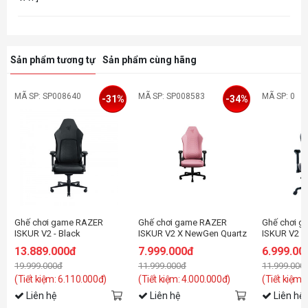
Sản phẩm tương tự
Sản phẩm cùng hãng
MÃ SP: SP008640
MÃ SP: SP008583
MÃ SP: 0
-31%
-34%
Ghế chơi game RAZER
Ghế chơi game RAZER
Ghế chơi 
ISKUR V2 - Black
ISKUR V2 X NewGen Quartz
ISKUR V2 X 
13.889.000đ
7.999.000đ
6.999.00
19.999.000đ
11.999.000đ
11.999.000
(Tiết kiệm: 6.110.000đ)
(Tiết kiệm: 4.000.000đ)
(Tiết kiệm:
Liên hệ
Liên hệ
Liên hệ