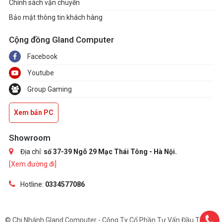
Chính sách vận chuyển
Bảo mật thông tin khách hàng
Cộng đồng Gland Computer
Facebook
Youtube
Group Gaming
Xem bản PC
Showroom
Địa chỉ:
số 37-39 Ngõ 29 Mạc Thái Tông - Hà Nội.
[Xem đường đi]
Hotline:
0334577086
© Chi Nhánh Gland Computer - Công Ty Cổ Phần Tư Vấn Đầu Tư Và