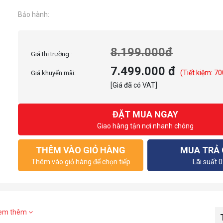
Bảo hành:
8.199.000đ
Giá thị trường :
7.499.000 đ
(Tiết kiệm: 70
Giá khuyến mãi:
[Giá đã có VAT]
ĐẶT MUA NGAY
Giao hàng tận nơi nhanh chóng
THÊM VÀO GIỎ HÀNG
MUA TRẢ
Thêm vào giỏ hàng để chọn tiếp
Lãi suất 
em thêm