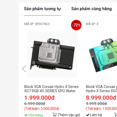
Sản phẩm tương tự
Sản phẩm cùng hãng
MÃ SP: SP007863
MÃ SP: 0
-72%
Block VGA Corsair Hydro X Series
Block VGA Corsair
XG7 RGB 40-SERIES GPU Water
Hydro X Series XG
Block (4090 STRIX/TUF)
ASTRAL
1.999.000đ
8.999.000đ
6.999.000đ
9.999.000đ
(Tiết kiệm: 5.000.000đ)
(Tiết kiệm: 1.000.00
Thêm vào giỏ
Liên hệ
Còn hàng