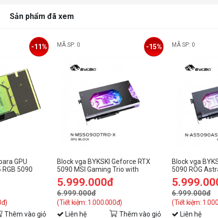
Sản phẩm đã xem
MÃ SP: 0
MÃ SP: 0
-11%
-15%
 para GPU
Block vga BYKSKI Geforce RTX
Block vga BYK
5 RGB 5090
5090 MSI Gaming Trio with
5090 ROG Astra
Backplate ( MSI GeForce RTX
ASUS GeForce 
5.999.000đ
5.999.00
5090 )
6.999.000đ
6.999.000đ
0đ)
(Tiết kiệm: 1.000.000đ)
(Tiết kiệm: 1.00
Thêm vào giỏ
Liên hệ
Thêm vào giỏ
Liên hệ