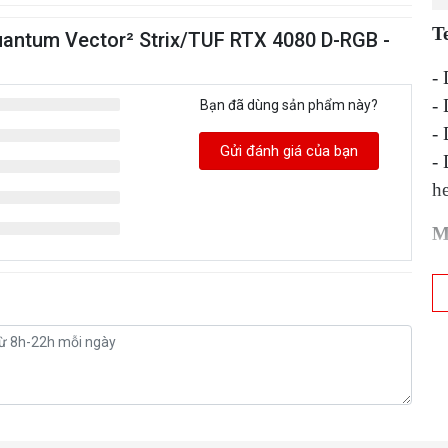
Te
uantum Vector² Strix/TUF RTX 4080 D-RGB -
-
-
Bạn đã dùng sản phẩm này?
-
Gửi đánh giá của bạn
-
he
M