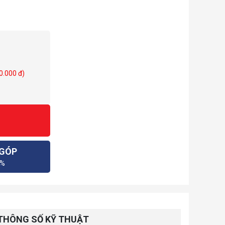
0.000 đ)
 GÓP
0%
THÔNG SỐ KỸ THUẬT