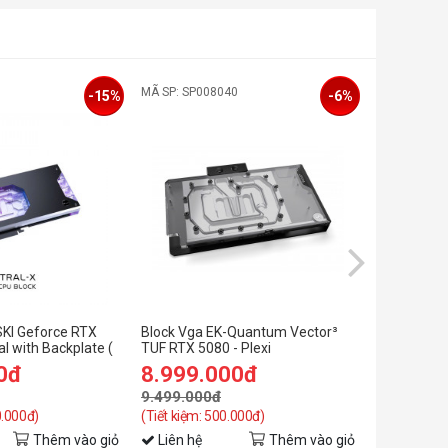
MÃ SP: SP008040
MÃ SP: SP0
-15%
-6%
SKI Geforce RTX
Block Vga EK-Quantum Vector³
Block Vga 
l with Backplate (
TUF RTX 5080 - Plexi
Astral RTX 
RTX 5090 )
0đ
8.999.000đ
8.999.
9.499.000đ
9.499.00
0.000đ)
(Tiết kiệm: 500.000đ)
(Tiết kiệm: 
Thêm vào giỏ
Liên hệ
Thêm vào giỏ
Liên hệ