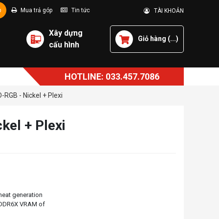
p
Mua trả góp
Tin tức
TÀI KHOẢN
Xây dựng
Giỏ hàng (
...
)
cấu hình
HOTLINE: 033.457.7086
RGB - Nickel + Plexi
el + Plexi
heat generation
e GDDR6X VRAM of