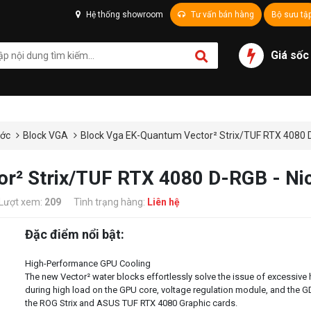
Hệ thống showroom
Tư vấn bán hàng
Bộ sưu tậ
Giá sốc
ước
Block VGA
Block Vga EK-Quantum Vector² Strix/TUF RTX 4080 D-
r² Strix/TUF RTX 4080 D-RGB - Nick
Lượt xem:
209
Tình trạng hàng:
Liên hệ
Đặc điểm nổi bật:
High-Performance GPU Cooling
The new Vector² water blocks effortlessly solve the issue of excessive 
during high load on the GPU core, voltage regulation module, and th