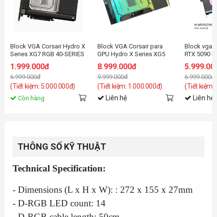
Block VGA Corsair Hydro X
Block VGA Corsair para
Block vga 
Series XG7 RGB 40-SERIES
GPU Hydro X Series XG5
RTX 5090 M
GPU Water Block (4090
RGB 5090 ASTRAL
with Backpl
1.999.000đ
8.999.000đ
5.999.00
STRIX/TUF)
GeForce RT
6.999.000đ
9.999.000đ
6.999.000đ
(Tiết kiệm: 5.000.000đ)
(Tiết kiệm: 1.000.000đ)
(Tiết kiệm:
Liên hệ
Liên hệ
Còn hàng
THÔNG SỐ KỸ THUẬT
Technical Specification:
- Dimensions (L x H x W): : 272 x 155 x 27mm
- D-RGB LED count: 14
- D-RGB cable length: 50cm