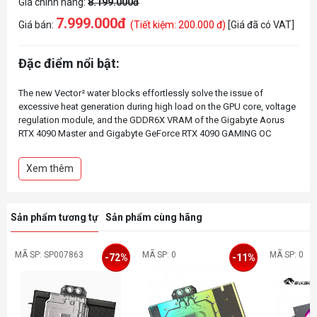
Giá chính hãng:
8.199.000đ
7.999.000đ
Giá bán:
(Tiết kiệm: 200.000 đ)
[Giá đã có VAT]
Đặc điểm nổi bật:
The new Vector² water blocks effortlessly solve the issue of
excessive heat generation during high load on the GPU core, voltage
regulation module, and the GDDR6X VRAM of the Gigabyte Aorus
RTX 4090 Master and Gigabyte GeForce RTX 4090 GAMING OC
Xem thêm
Sản phẩm tương tự
Sản phẩm cùng hãng
MÃ SP: SP007863
MÃ SP: 0
MÃ SP: 0
-72%
-11%