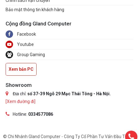
Chính sách vận chuyển
Bảo mật thông tin khách hàng
Cộng đồng Gland Computer
Facebook
Youtube
Group Gaming
Xem bản PC
Showroom
Địa chỉ:
số 37-39 Ngõ 29 Mạc Thái Tông - Hà Nội.
[Xem đường đi]
Hotline:
0334577086
© Chi Nhánh Gland Computer - Công Ty Cổ Phần Tư Vấn Đầu Tư Và