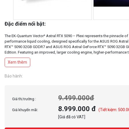
Đặc điểm nổi bật:
The EK-Quantum Vector³ Astral RTX 5090 – Plexi represents the pinnacle of 
performance liquid cooling, designed specifically for the ASUS ROG Astra
RTX™ 5090 32GB GDDR7 and ASUS ROG Astral GeForce RTX™ 5090 32GB 
Edition. Featuring an improved, larger cooling engine, higher-performance 
and a new gasket design to optimize reliability and aesthetics, this water 
Xem thêm
Bảo hành:
9.499.000đ
Giá thị trường :
8.999.000 đ
(Tiết kiệm: 500.0
Giá khuyến mãi:
[Giá đã có VAT]