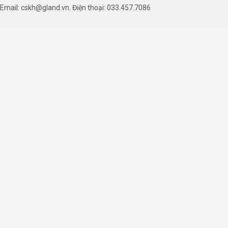
aluminum extrusion. The individually addressable RG
Email: cskh@gland.vn. Điện thoại: 033.457.7086
technologies from all major motherboard manufacturer
LED connector is to be aligned with the +5V marking o
+5V | Data | Blocked | Ground).