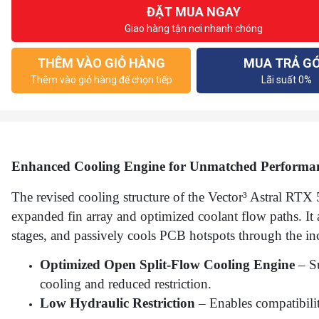
ĐẶT MUA NGAY
Giao hàng tận nơi nhanh chóng
THÊM VÀO GIỎ HÀNG
MUA TRẢ G
Thêm vào giỏ hàng để chọn tiếp
Lãi suất 0%
Enhanced Cooling Engine for Unmatched Performa
The revised cooling structure of the Vector³ Astral RTX
expanded fin array and optimized coolant flow paths. I
stages, and passively cools PCB hotspots through the in
Optimized Open Split-Flow Cooling Engine
– Su
cooling and reduced restriction.
Low Hydraulic Restriction
– Enables compatibili