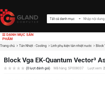
Tất cả danh mục
DANH MỤC SẢN
PHẨM
Trang chủ
Tản Nhiệt - Cooling
Linh phụ kiện tản nhiệt nước
Block
Block Vga EK-Quantum Vector³ Ast
(0 lượt đánh giá)
Mã hàng: SP008037
Lượt xem:
2