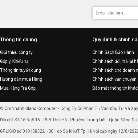
EK-Matrix7 Support – For Perfect Loop Planning
The EK-Quantum Vector³ Astral RTX 5090 follows EK-Mat
cooling loop assembly by aligning ports and spacing com
Thông tin chung
Quy định & chính s
Perfect Integration with EK-Quantum Reflection² di
Giới thiệu công ty
Chính Sách Bảo Hành
Straightforward Tube Bending & Loop Planning – L
Góp ý, Khiếu nại
Chính sách đổi, trả lại 
Seamless Vertical & Horizontal GPU Mounting – A 
effort.
Thông tin tuyển dụng
Chính sách cho doanh 
Hướng dẫn mua Hàng
Chính sách vận chuyển
Mua Hàng Trả Góp
Bảo mật thông tin khá
Whether mounting the GPU vertically or horizontally, Mat
© Chi Nhánh Gland Computer - Công Ty Cổ Phần Tư Vấn Đầu Tư Và Xâ
Addressable D-RGB Compatibility
Địa chỉ: Số 16 Ngõ 16 - Phố Thái Hà - Phường Trung Liệt - Quận Đống Đa 
Addressable D-RGB LED lighting is deployed on the lon
blocks for improved uniformity and brightness. The PCB
GPĐKKD số 0101383221-001 do Sở KHĐT Tp.Hà Nội cấp ngày 12/8/202