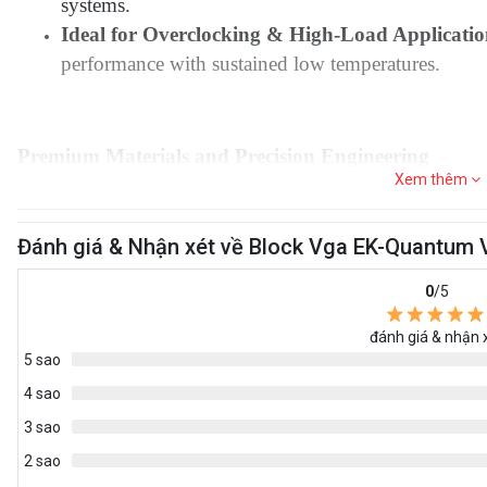
systems.
Ideal for Overclocking & High-Load Applicatio
performance with sustained low temperatures.
Premium Materials and Precision Engineering
Xem thêm
Built with high-quality components for durability and 
Đánh giá & Nhận xét về Block Vga EK-Quantum V
Nickel-Plated Electrolytic Copper Coldplate – Max
CNC-Machined Cast Acrylic Top – Showcases the coo
0
/5
aesthetic.
Black Anodized Aluminum Backplate – Increases coo
đánh giá & nhận 
5 sao
integrity.
Single O-Ring Seal Design – Reduces potential failu
4 sao
New Gasket System – Prevents solid coolant particl
3 sao
and acrylic top, ensuring optimal performance.
2 sao