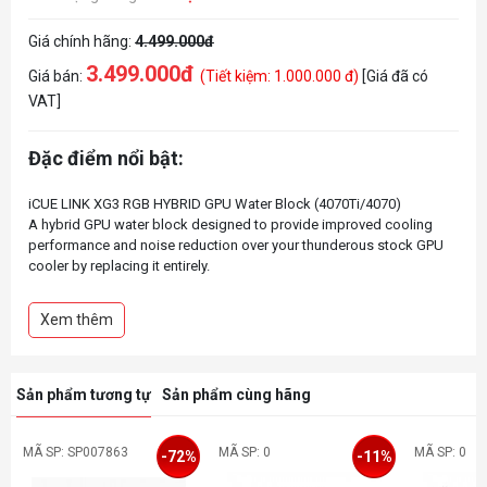
Giá chính hãng:
4.499.000đ
3.499.000đ
Giá bán:
(Tiết kiệm: 1.000.000 đ)
[Giá đã có
VAT]
Đặc điểm nổi bật:
iCUE LINK XG3 RGB HYBRID GPU Water Block (4070Ti/4070)
A hybrid GPU water block designed to provide improved cooling
performance and noise reduction over your thunderous stock GPU
cooler by replacing it entirely.
Effortless iCUE LINK single cable connectivity
Near-universal compatibility
Xem thêm
Built-in cold plate temperature sensor for optimal cooling control
Hybrid custom cooling with a dedicated RGB-lit fan for the circuit
board and VRM
Sản phẩm tương tự
Sản phẩm cùng hãng
MÃ SP: SP007863
MÃ SP: 0
MÃ SP: 0
-72%
-11%