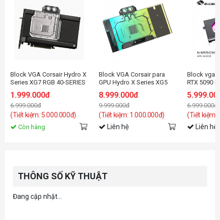
Block VGA Corsair Hydro X
Block VGA Corsair para
Block vga 
Series XG7 RGB 40-SERIES
GPU Hydro X Series XG5
RTX 5090 M
GPU Water Block (4090
RGB 5090 ASTRAL
with Backpl
1.999.000đ
8.999.000đ
5.999.00
STRIX/TUF)
GeForce RT
6.999.000đ
9.999.000đ
6.999.000đ
(Tiết kiệm: 5.000.000đ)
(Tiết kiệm: 1.000.000đ)
(Tiết kiệm:
Liên hệ
Liên hệ
Còn hàng
THÔNG SỐ KỸ THUẬT
Đang cập nhật...