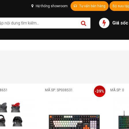
Hệ thống showroom
Tư vấn bán hàng
Bộ sưu tậ
Giá sốc
08651
MÃ SP: SP008531
MÃ SP: 0
-39%