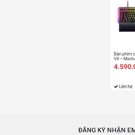
Bàn phím 
V4 – Mech
Keyboard 
4.590
RGB - Gree
Liên hệ
ĐĂNG KÝ NHẬN EM