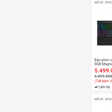
MÃ SP: SP0
Bàn phím c
RGB Magne
switch
5.499
6.099.00
(Tiết kiệm:
Liên hệ
MÃ SP: SP0