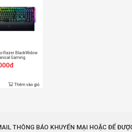
cơ Razer BlackWidow
anical Gaming
with Razer Chroma™
.000đ
n Switch
Thêm vào giỏ
AIL THÔNG BÁO KHUYẾN MẠI HOẶC ĐỂ ĐƯỢC