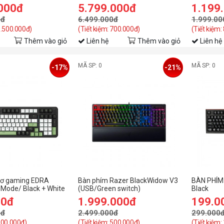
910961G-NA
Switch/A
.000đ
5.799.000đ
1.199
0đ
6.499.000đ
1.999.00
1.500.000đ)
(Tiết kiệm: 700.000đ)
(Tiết kiệm:
Thêm vào giỏ
Liên hệ
Thêm vào giỏ
Liên hệ
MÃ SP: 0
MÃ SP: 0
-17%
-21%
cơ gaming EDRA
Bàn phím Razer BlackWidow V3
BÀN PHÍM 
Mode/ Black + White
(USB/Green switch)
Black
lueberry Linear
00đ
1.999.000đ
199.0
0đ
2.499.000đ
299.000
 200.000đ)
(Tiết kiệm: 500.000đ)
(Tiết kiệm: