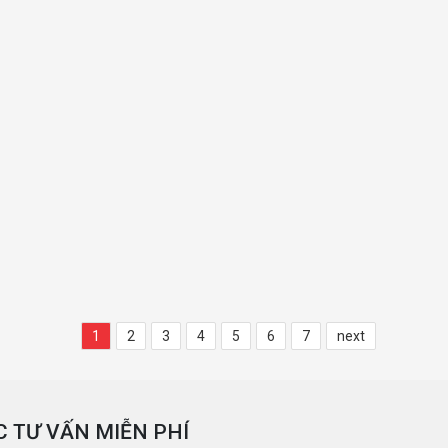
1
2
3
4
5
6
7
next
 TƯ VẤN MIỄN PHÍ