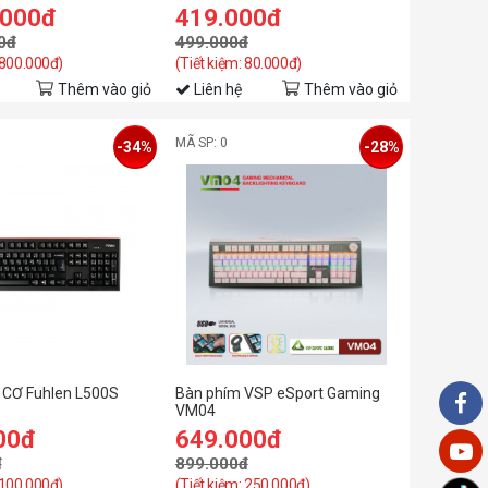
BS/RGB)
.000đ
419.000đ
0đ
499.000đ
 800.000đ)
(Tiết kiệm: 80.000đ)
Thêm vào giỏ
Liên hệ
Thêm vào giỏ
MÃ SP: 0
-34%
-28%
CƠ Fuhlen L500S
Bàn phím VSP eSport Gaming
VM04
00đ
649.000đ
đ
899.000đ
 100.000đ)
(Tiết kiệm: 250.000đ)