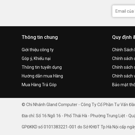
Thông tin chung
Quy định 
Giới thiệu công ty
Chính Sách
Góp ý, Khiếu nại
Chính sách đ
Thông tin tuyển dụng
Chính sách 
Hướng dẫn mua Hàng
Chính sách 
Mua Hàng Trả Góp
Bảo mật thô
© Chi Nhánh Gland Computer - Công Ty Cổ Phần Tư Vấn Đ
Địa chỉ: Số 16 Ngõ 16 - Phố Thái Hà - Phường Trung Liệt - Qu
GPĐKKD số 0101383221-001 do Sở KHĐT Tp.Hà Nội cấp ngà