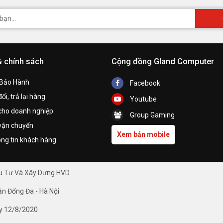
& chính sách
Cộng đồng Gland Computer
 Bảo Hành
Facebook
ổi, trả lại hàng
Youtube
cho doanh nghiệp
Group Gaming
vận chuyển
Xem bản mobile
ng tin khách hàng
ầu Tư Và Xây Dựng HVD
ận Đống Đa - Hà Nội
y 12/8/2020