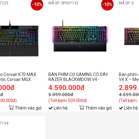
07223
MÃ SP: SP007132
MÃ SP: 0
-10%
-10%
ơ Corsair K70 MAX
BÀN PHÍM CƠ GAMING CÓ DÂY
Bàn phím 
tic Corsair MGX
RAZER BLACKWIDOW V4 -
V4 X – Me
YELLOW SWITCH RZ03-
Keyboard 
.000đ
4.590.000đ
2.899
04691800-R3M1
RGB - Gre
0đ
5.099.000đ
4.599.00
 600.000đ)
(Tiết kiệm: 509.000đ)
(Tiết kiệm:
Thêm vào giỏ
Liên hệ
Thêm vào giỏ
Liên hệ
07134