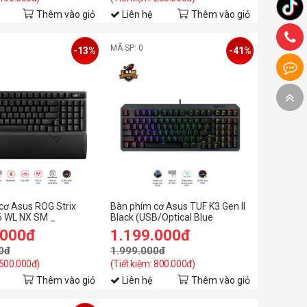
Thêm vào giỏ
Liên hệ
Thêm vào giỏ
MÃ SP: 0
-13%
-41%
cơ Asus ROG Strix
Bàn phím cơ Asus TUF K3 Gen II
96 WL NX SM _
Black (USB/Optical Blue
B-BKUA00
Switch/ABS/RGB)
.000đ
1.199.000đ
0đ
1.999.000đ
 500.000đ)
(Tiết kiệm: 800.000đ)
Thêm vào giỏ
Liên hệ
Thêm vào giỏ