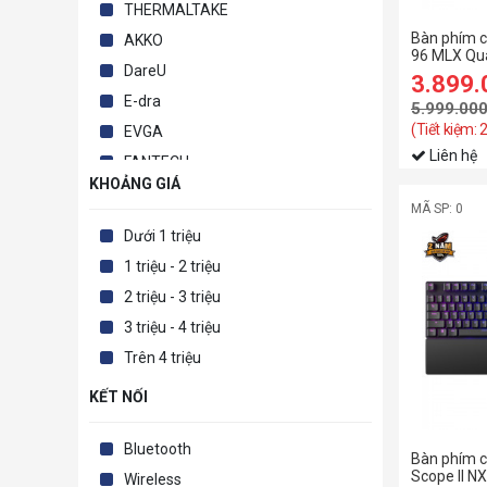
THERMALTAKE
Bàn phím 
AKKO
96 MLX Qu
DareU
91E901H-
3.899
E-dra
5.999.00
(Tiết kiệm: 
EVGA
Liên hệ
FANTECH
KHOẢNG GIÁ
FL-Esports
MÃ SP: 0
Fuhlen
Dưới 1 triệu
GALAX
1 triệu - 2 triệu
HAVIT
2 triệu - 3 triệu
Iqunix
3 triệu - 4 triệu
Logitech
Trên 4 triệu
Microsoft
KẾT NỐI
MIKIT
Mojike
Bluetooth
Bàn phím c
Motospeed
Scope II 
Wireless