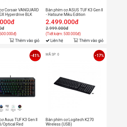
cơ Corsair VANGUARD
Bàn phím cơ ASUS TUF K3 Gen II
X Hyperdrive BLK
- Hatsune Miku Edition
11G-NA)
.000đ
2.499.000đ
0đ
2.999.000đ
 600.000đ)
(Tiết kiệm: 500.000đ)
Thêm vào giỏ
Liên hệ
Thêm vào giỏ
MÃ SP: 0
-41%
-17%
cơ Asus TUF K3 Gen II
Bàn phím cơ Logitech K270
B/Optical Red
Wireless (USB)