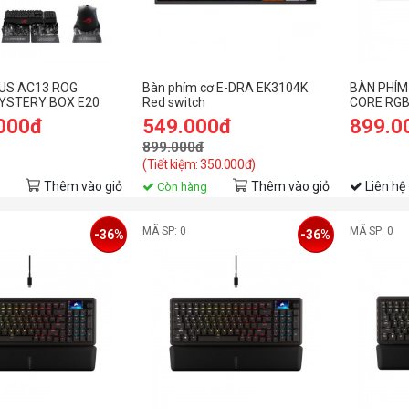
US AC13 ROG
Bàn phím cơ E-DRA EK3104K
BÀN PHÍM
YSTERY BOX E20
Red switch
CORE RGB
.000đ
549.000đ
899.0
899.000đ
(Tiết kiệm: 350.000đ)
Thêm vào giỏ
Thêm vào giỏ
Liên hệ
Còn hàng
MÃ SP: 0
MÃ SP: 0
-36%
-36%