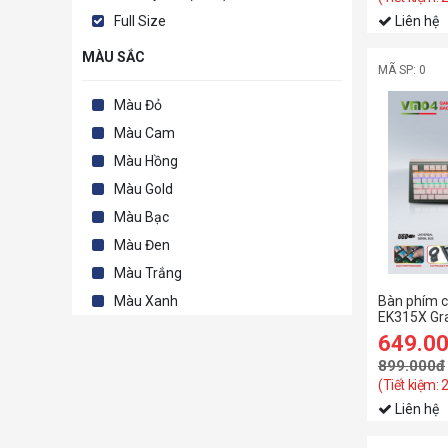
Full Size
Liên hệ
MÀU SẮC
MÃ SP: 0
Màu Đỏ
Màu Cam
Màu Hồng
Màu Gold
Màu Bạc
Màu Đen
Màu Trắng
Bàn phím c
Màu Xanh
EK315X Gra
(Usb/Abs/O
649.0
Rainbow)
899.000đ
(Tiết kiệm:
Liên hệ