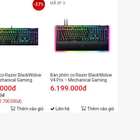
MÃ SP: 0
-37%
cơ Razer BlackWidow
Bàn phím cơ Razer BlackWidow
chanical Gaming
V4 Pro – Mechanical Gaming
with Razer Chroma™
Keyboard with Razer Chroma™
.000đ
6.199.000đ
en Switch
RGB - Green Switch
0đ
 1.700.000đ)
Thêm vào giỏ
Liên hệ
Thêm vào giỏ