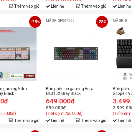
Thêm vào giỏ
Liên hệ
Thêm vào giỏ
Liên hệ
MÃ SP: SP007929
MÃ SP: 0
-28%
-28%
ơ gaming Edra
Bàn phím cơ gaming Edra
Bàn phím 
y Black
EK315X Gray Black
Scope II 
ptical Switch/Led
(Usb/Abs/Optical Switch/Led
90MP037
00đ
649.000đ
3.499
Rainbow)
899.000đ
3.999.00
 250.000đ)
(Tiết kiệm: 250.000đ)
(Tiết kiệm:
Thêm vào giỏ
Liên hệ
Thêm vào giỏ
Liên hệ