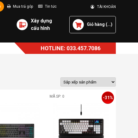
p
Mua trả góp
Tin tức
TÀI KHOẢN
Xây dựng
Giỏ hàng (
...
)
cấu hình
HOTLINE: 033.457.7086
MÃ SP: 0
-31%