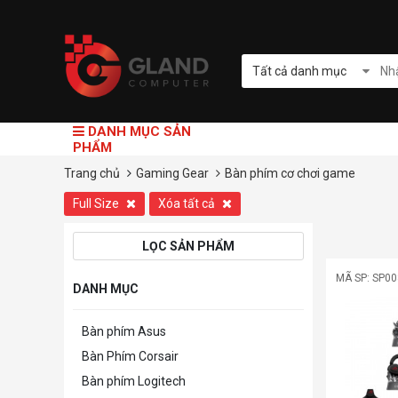
Tất cả danh mục
DANH MỤC SẢN
PHẨM
Trang chủ
Gaming Gear
Bàn phím cơ chơi game
Full Size
Xóa tất cả
LỌC SẢN PHẨM
MÃ SP: SP0
DANH MỤC
Bàn phím Asus
Bàn Phím Corsair
Bàn phím Logitech