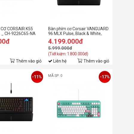
 CƠ CORSAIR K55
Bàn phím cơ Corsair VANGUARD
 _ CH-9226C65-NA
96 MLX Pulse, Black & White,
Dual Tone PBT (CH-91E921I-NA)
00đ
4.199.000đ
5.999.000đ
(Tiết kiệm: 1.800.000đ)
Thêm vào giỏ
Liên hệ
Thêm vào giỏ
MÃ SP: 0
-11%
-17%