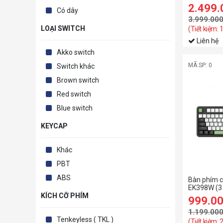
BKUA00
Newmen
2.499
Có dây
RAPOO
3.999.00
LOẠI SWITCH
(Tiết kiệm: 
Razer
Liên hệ
SteelSeries
Akko switch
VSP
MÃ SP: 0
Switch khác
Brown switch
Red switch
Blue switch
KEYCAP
Khác
PBT
ABS
Bàn phím 
EK398W (3 
KÍCH CỠ PHÍM
+ Green/ B
999.0
Switch)
1.199.00
Tenkeyless ( TKL )
(Tiết kiệm: