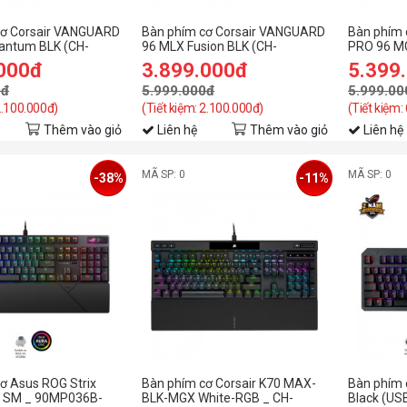
cơ Corsair VANGUARD
Bàn phím cơ Corsair VANGUARD
Bàn phím 
antum BLK (CH-
96 MLX Fusion BLK (CH-
PRO 96 MG
NA)
91E901F-NA)
(CH-91E9
.000đ
3.899.000đ
5.399
0đ
5.999.000đ
5.999.00
2.100.000đ)
(Tiết kiệm: 2.100.000đ)
(Tiết kiệm:
Thêm vào giỏ
Liên hệ
Thêm vào giỏ
Liên hệ
MÃ SP: 0
MÃ SP: 0
-38%
-11%
ơ Asus ROG Strix
Bàn phím cơ Corsair K70 MAX-
Bàn phím 
NX SM _ 90MP036B-
BLK-MGX White-RGB _ CH-
Black (US