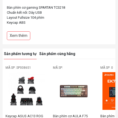
Bàn phím cơ gaming SPARTAN TC3218
Chuẩn kết nối: Dây USB
Layout Fullsize 104 phím
Keycap ABS
Switch Blue Clicky
Xem thêm
Sản phẩm tương tự
Sản phẩm cùng hãng
MÃ SP: SP008651
MÃ SP:
MÃ SP: 0
Keycap ASUS AC13 ROG
Bàn phím cơ AULA F75
Bàn phím c