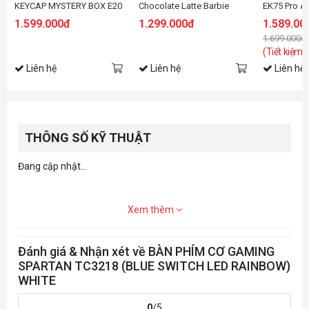
KEYCAP MYSTERY BOX E20
Chocolate Latte Barbie
EK75 Pro A
switch
DareU Clou
1.599.000đ
1.299.000đ
1.589.00
1.699.000đ
(Tiết kiệm:
Liên hệ
Liên hệ
Liên hệ
THÔNG SỐ KỸ THUẬT
Đang cập nhật...
Xem thêm
Đánh giá & Nhận xét về BÀN PHÍM CƠ GAMING
SPARTAN TC3218 (BLUE SWITCH LED RAINBOW)
WHITE
0
/5