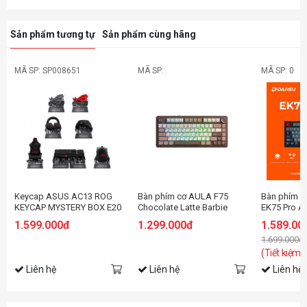
Sản phẩm tương tự
Sản phẩm cùng hãng
MÃ SP: SP008651
MÃ SP:
MÃ SP: 0
Keycap ASUS AC13 ROG
Bàn phím cơ AULA F75
Bàn phím c
KEYCAP MYSTERY BOX E20
Chocolate Latte Barbie
EK75 Pro A
switch
DareU Clou
1.599.000đ
1.299.000đ
1.589.00
1.699.000đ
(Tiết kiệm:
Liên hệ
Liên hệ
Liên hệ