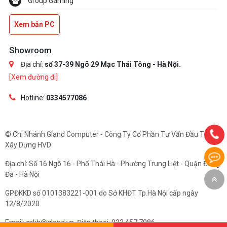
Group Gaming
Xem bản PC
Showroom
Địa chỉ:
số 37-39 Ngõ 29 Mạc Thái Tông - Hà Nội.
[Xem đường đi]
Hotline:
0334577086
© Chi Nhánh Gland Computer - Công Ty Cổ Phần Tư Vấn Đầu Tư Và
Xây Dựng HVD
Địa chỉ: Số 16 Ngõ 16 - Phố Thái Hà - Phường Trung Liệt - Quận Đống
Đa - Hà Nội
GPĐKKD số 0101383221-001 do Sở KHĐT Tp.Hà Nội cấp ngày
12/8/2020
Email: cskh@gland.vn. Điện thoại: 033.457.7086