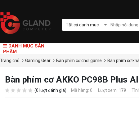
Tất cả danh mục
DANH MỤC SẢN
PHẨM
Trang chủ
Gaming Gear
Bàn phím cơ chơi game
Bàn phím cơ kh
Bàn phím cơ AKKO PC98B Plus AIR
(0 lượt đánh giá)
Mã hàng: 0
Lượt xem:
179
Tìn