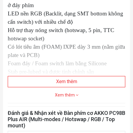
ở đáy phím
LED nền RGB (Backlit, dạng SMT bottom không
cấn switch) với nhiều chế độ
Hỗ trợ thay nóng switch (hotswap, 5 pin, TTC
hotswap socket)
Có lót tiêu âm (FOAM) IXPE dày 3 mm (nằm giữa
plate và PCB)
Foam đáy / Foam switch làm bằng Silicone
Stab pre-lubed và được tinh chỉnh sẵn
Kích thước: 382x134x40 mm | Trọng lượng ~
Xem thêm
1.2kg
Xem thêm
Keycap: PBT Double-Shot, OSA profile dành
riêng cho MAC OS
Đánh giá & Nhận xét về Bàn phím cơ AKKO PC98B
Loại switch: AKKO CS Switch (AIR)
Plus AIR (Multi-modes / Hotswap / RGB / Top
Hỗ trợ NKRO / Multimedia / Macro / Khóa phím
mount)
Windows – Tương thích phần mềm riêng (app)