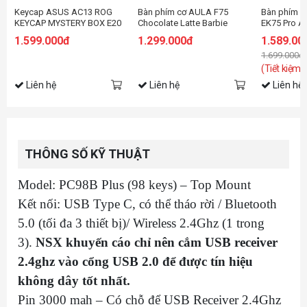
Keycap ASUS AC13 ROG
Bàn phím cơ AULA F75
Bàn phím c
KEYCAP MYSTERY BOX E20
Chocolate Latte Barbie
EK75 Pro A
switch
DareU Clou
1.599.000đ
1.299.000đ
1.589.00
1.699.000đ
(Tiết kiệm:
Liên hệ
Liên hệ
Liên hệ
THÔNG SỐ KỸ THUẬT
Model: PC98B Plus (98 keys) – Top Mount
Kết nối: USB Type C, có thể tháo rời / Bluetooth
5.0 (tối đa 3 thiết bị)/ Wireless 2.4Ghz (1 trong
3).
NSX khuyến cáo chỉ nên cắm USB receiver
2.4ghz vào cổng USB 2.0 để được tín hiệu
không dây tốt nhất.
Pin 3000 mah – Có chỗ để USB Receiver 2.4Ghz