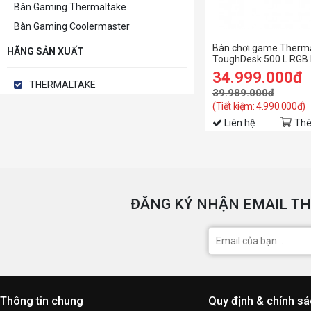
Bàn Gaming Thermaltake
Bàn Gaming Coolermaster
Bàn chơi game Therm
HÃNG SẢN XUẤT
ToughDesk 500 L RGB E
Black
34.999.000đ
THERMALTAKE
39.989.000đ
(Tiết kiệm: 4.990.000đ)
Liên hệ
Thê
ĐĂNG KÝ NHẬN EMAIL TH
Thông tin chung
Quy định & chính s